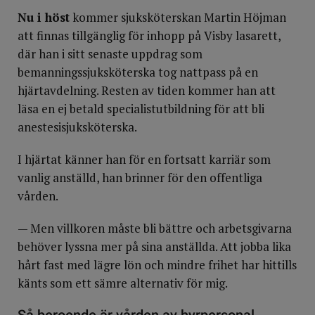
Nu i höst
kommer sjuksköterskan Martin Höjman
att finnas tillgänglig för inhopp på Visby lasarett,
där han i sitt senaste uppdrag som
bemanningssjuksköterska tog nattpass på en
hjärtavdelning. Resten av tiden kommer han att
läsa en ej betald specialistutbildning för att bli
anestesisjuksköterska.
I hjärtat känner han för en fortsatt karriär som
vanlig anställd, han brinner för den offentliga
vården.
— Men villkoren måste bli bättre och arbetsgivarna
behöver lyssna mer på sina anställda. Att jobba lika
hårt fast med lägre lön och mindre frihet har hittills
känts som ett sämre alternativ för mig.
Så beroende är vården av hyrpersonal