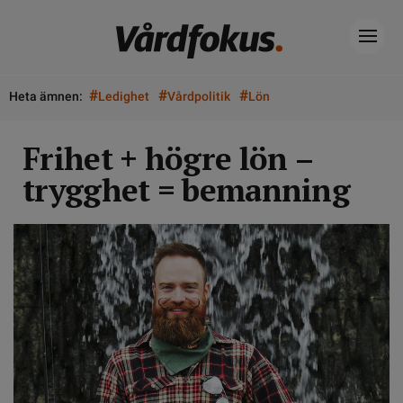
#
#
#
Heta ämnen:
Ledighet
Vårdpolitik
Lön
Frihet + högre lön –
trygghet = bemanning