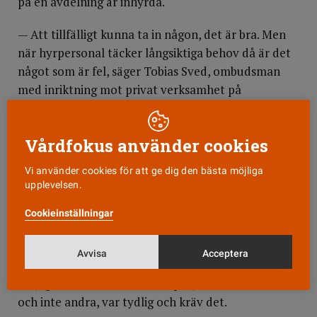
på en avdelning är inhyrda.
— Att tillfälligt kunna ta in någon, det är bra. Men
när hyrpersonal täcker långsiktiga behov då är det
något som är fel, säger Tobias Sved, ombudsman
med inriktning mot privat verksamhet på
Vårdförbundets Stockholmsavdelning.
Han tycker att bemanningsbranschen ger bra
Vårdfokus använder cookies
möjligheter för den som vill arbeta mer flexibelt
Vi använder cookies för att ge dig den bästa möjliga
eller har utrymme för en bisyssla. Men det gäller att
upplevelsen.
ha koll på sina villkor och förhandla för att få ut så
mycket som möjligt av den sålda tryggheten, säger
Cookieinställningar
han.
Avvisa
Acceptera
— Du har möjlighet att ställa krav, så ta den
möjligheten. Vill du till exempel jobba vissa tider
och inte andra, var tydlig och kräv det.