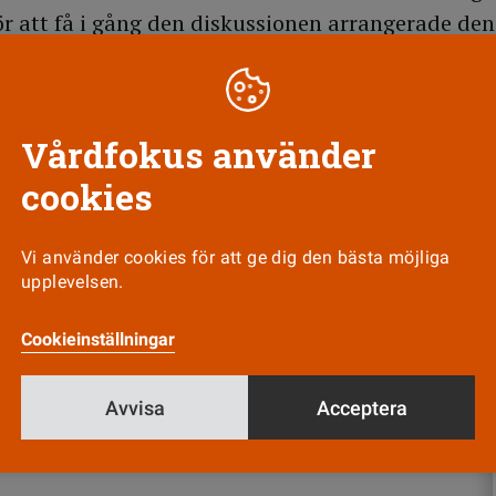
För att få i gång den diskussionen arrangerade den
ober en speciell företrädardag då man bland ann
etstidsprojekt.
Vårdfokus använder
cookies
Till Vårdfokus startsida
Vi använder cookies för att ge dig den bästa möjliga
upplevelsen.
Cookieinställningar
Nyhetsbrev
Tipsa oss!
Avvisa
Acceptera