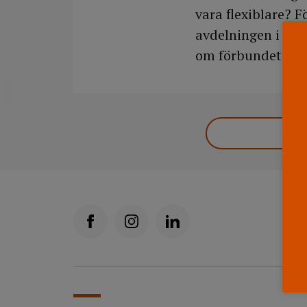
vara flexiblare? 
avdelningen i okt
om förbundets arb
DELA