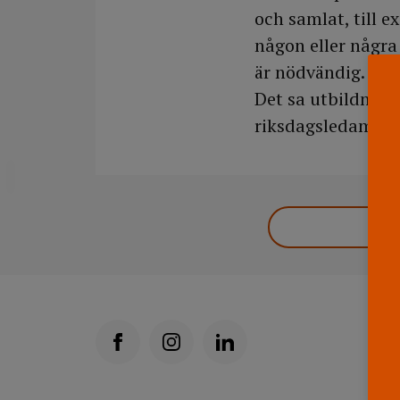
och samlat, till 
någon eller någr
är nödvändig.
Det sa utbildnings
riksdagsledamoten
DELA