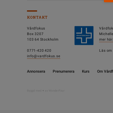
KONTAKT
Vårdfokus
Vårdfok
Box 3207
Michell
103 64 Stockholm
mer här
0771-420 420
Läs om
info@vardfokus.se
Annonsera
Prenumerera
Kurs
Om Vård
Byggd med
av WonderFour