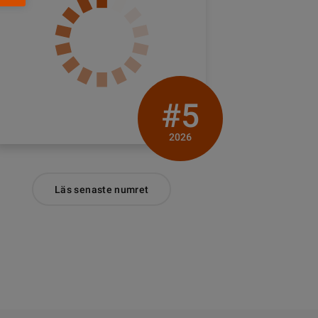
#5
2026
Läs senaste numret