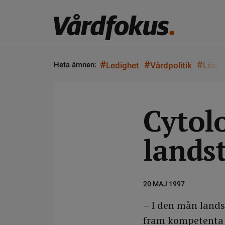
#
#
#
Heta ämnen:
Ledighet
Vårdpolitik
Lön
Cytolo
lands
20 MAJ 1997
– I den mån landst
fram kompetenta c