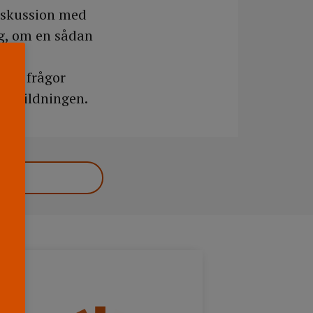
iskussion med
g, om en sådan
å de frågor
tutbildningen.