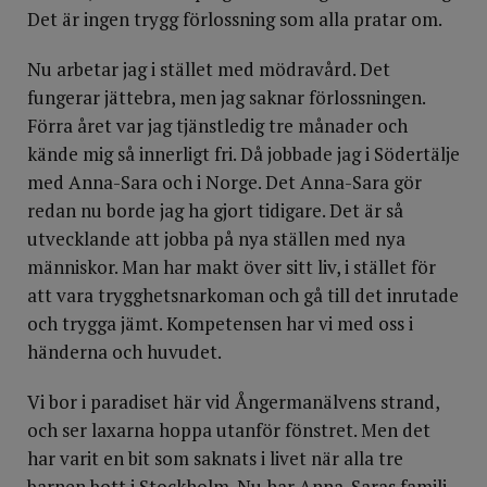
Det är ingen trygg förlossning som alla pratar om.
Nu arbetar jag i stället med mödravård. Det
fungerar jättebra, men jag saknar förlossningen.
Förra året var jag tjänstledig tre månader och
kände mig så innerligt fri. Då jobbade jag i Södertälje
med Anna-Sara och i Norge. Det Anna-Sara gör
redan nu borde jag ha gjort tidigare. Det är så
utvecklande att jobba på nya ställen med nya
människor. Man har makt över sitt liv, i stället för
att vara trygghetsnarkoman och gå till det inrutade
och trygga jämt. Kompetensen har vi med oss i
händerna och huvudet.
Vi bor i paradiset här vid Ångermanälvens strand,
och ser laxarna hoppa utanför fönstret. Men det
har varit en bit som saknats i livet när alla tre
barnen bott i Stockholm. Nu har Anna-Saras familj