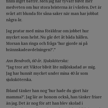
finns inget bättre. Men jag har tyvärr blivit mer
medveten om hur stora bristerna är i vården. Det är
svårt att blunda för såna saker när man har jobbat
några år.
Jag pratar med mina föräldrar om jobbet hur
mycket som helst. Nu går det åt båda hållen.
Morsan kan ringa och fråga ’hur gjorde ni på
brännskadeavdelningen?’.”
Ann Bendroth, 60 år. Sjuksköterska:
”Jag tror att Viktor blivit lite miljöskadad av mig.
Jag har hunnit mycket under mina 40 år som
sjuksköterska.
Ibland tänker han nog ’hur hade du gjort här
mamma?’. Jag lär av honom också, han tänker friare
än jag. Det är nog för att han blev skolad i