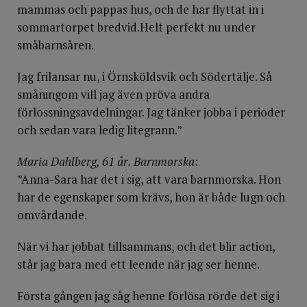
mammas och pappas hus, och de har flyttat in i
sommartorpet bredvid.Helt perfekt nu under
småbarnsåren.
Jag frilansar nu, i Örnsköldsvik och Södertälje. Så
småningom vill jag även pröva andra
förlossningsavdelningar. Jag tänker jobba i perioder
och sedan vara ledig litegrann.”
Maria Dahlberg, 61 år. Barnmorska
:
”Anna-Sara har det i sig, att vara barnmorska. Hon
har de egenskaper som krävs, hon är både lugn och
omvårdande.
När vi har jobbat tillsammans, och det blir action,
står jag bara med ett leende när jag ser henne.
Första gången jag såg henne förlösa rörde det sig i