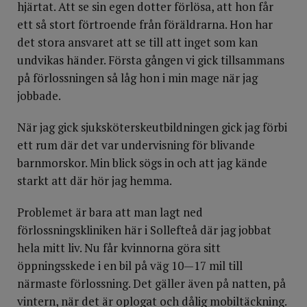
hjärtat. Att se sin egen dotter förlösa, att hon får
ett så stort förtroende från föräldrarna. Hon har
det stora ansvaret att se till att inget som kan
undvikas händer. Första gången vi gick tillsammans
på förlossningen så låg hon i min mage när jag
jobbade.
När jag gick sjuksköterskeutbildningen gick jag förbi
ett rum där det var undervisning för blivande
barnmorskor. Min blick sögs in och att jag kände
starkt att där hör jag hemma.
Problemet är bara att man lagt ned
förlossningskliniken här i Sollefteå där jag jobbat
hela mitt liv. Nu får kvinnorna göra sitt
öppningsskede i en bil på väg 10—17 mil till
närmaste förlossning. Det gäller även på natten, på
vintern, när det är oplogat och dålig mobiltäckning.