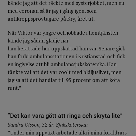
kände jag att det räckte med systerjobbet, men nu
med coronan så är jag i gång igen, som
antikroppsprovtagare på Kry, året ut.
När Viktor var yngre och jobbade i hemtjänsten
kände jag sådan glädje när
han berättade hur uppskat­tad han var. Senare gick
han förbi ambulans­stationen i Kristianstad och fick
en ingivelse att bli ambulanssjuksköterska. Han
tänkte väl att det var coolt med blåljuslivet, men
jag sa att det handlar till 95 procent om att köra
runt.”
”Det kan vara gött att ringa och skryta lite”
Sandra Olsson, 32 år. Sjuksköterska:
”Under min uppväxt arbetade alla i mina föräldrars