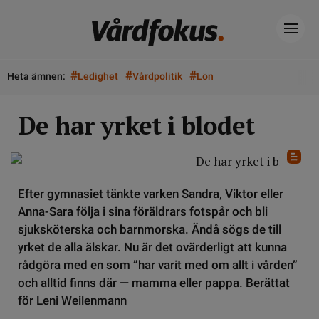
#
#
#
Heta ämnen:
Ledighet
Vårdpolitik
Lön
De har yrket i blodet
Efter gymnasiet tänkte varken Sandra, Viktor eller
Anna-Sara följa i sina föräldrars fotspår och bli
sjuksköterska och barnmorska. Ändå sögs de till
yrket de alla älskar. Nu är det ovärderligt att kunna
rådgöra med en som ”har varit med om allt i vården”
och alltid finns där — mamma eller pappa. Berättat
för Leni Weilenmann