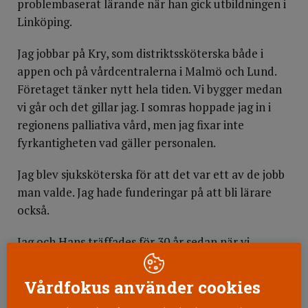
problembaserat lärande när han gick utbildningen i
Linköping.
Jag jobbar på Kry, som distriktssköterska både i
appen och på vårdcentralerna i Malmö och Lund.
Företaget tänker nytt hela tiden. Vi bygger medan
vi går och det gillar jag. I somras hoppade jag in i
regionens palliativa vård, men jag fixar inte
fyrkantigheten vad gäller personalen.
Jag blev sjuksköterska för att det var ett av de jobb
man valde. Jag hade funderingar på att bli lärare
också.
Jag och Hans träffades för 30 år sedan när vi
jobbade på en hjärtavdelning på Simrishamns
sjukhus.”
Vårdfokus använder cookies