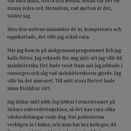
var bara sjuka, trötta och ledsna. Sedan var det en
massa svåra ord. Hematom, vad sjutton är det,
tänkte jag.
Men den sortens män­niskor de är, kompetenta och
uppskattade, det ville jag också vara.
När jag kom in på sjukgymnastprogrammet fick jag
kalla fötter. Jag erkände för mig själv att jag ville bli
sjuksköterska. Det hade vuxit fram när jag jobbade i
omsorgen och såg vad sjuksköterskorna gjorde. Jag
ville ha det ansvaret. Till mitt stora förtret hade
mina föräldrar rätt.
Jag älskar mitt jobb. Jag jobbar i resursteamet på
Skånes universitetssjukhus, så det kan vara olika
vårdavdelningar varje dag. När patienterna
verkligen är i fokus, och man har bra kollegor, då