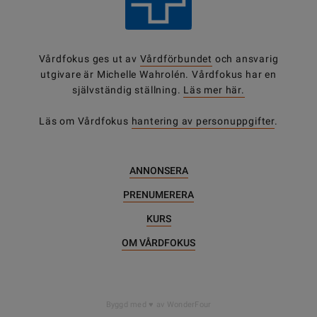
Vårdfokus ges ut av
Vårdförbundet
och ansvarig
utgivare är Michelle Wahrolén. Vårdfokus har en
självständig ställning.
Läs mer här.
Läs om Vårdfokus
hantering av personuppgifter
.
ANNONSERA
PRENUMERERA
KURS
OM VÅRDFOKUS
DELA
Byggd med
av WonderFour