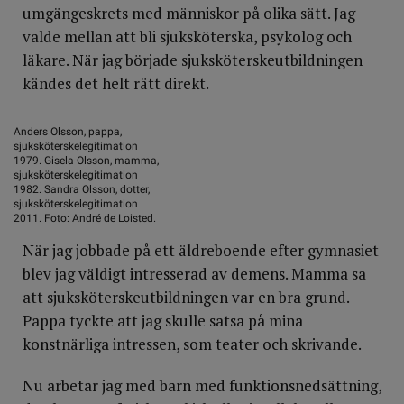
umgänges­krets med människor på olika sätt. Jag
valde mellan att bli sjuksköterska, psykolog och
läkare. När jag började sjuksköterskeutbildningen
kändes det helt rätt direkt.
Anders Olsson, pappa,
sjuksköterskelegitimation
1979. Gisela Olsson, mamma,
sjuksköterskelegitimation
1982. Sandra Olsson, dotter,
sjuksköterskelegitimation
2011. Foto: André de Loisted.
När jag jobbade på ett äldreboende efter gymna­siet
blev jag väldigt intresserad av demens. Mamma sa
att sjuksköterske­utbild­ningen var en bra grund.
Pappa tyckte att jag skulle satsa på mina
konstnärliga intressen, som teater och skrivande.
Nu arbetar jag med barn med funktionsnedsättning,