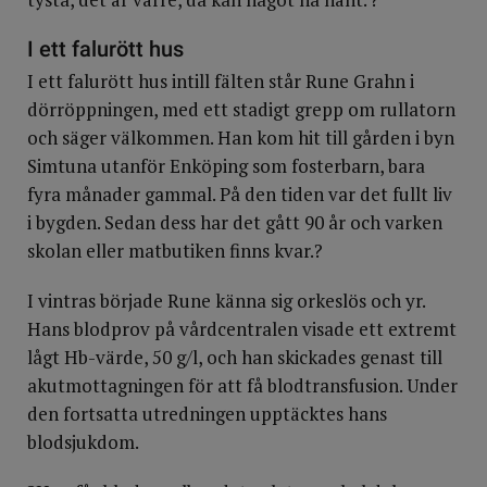
I ett falurött hus
I ett falurött hus intill fälten står Rune Grahn i
dörröppningen, med ett stadigt grepp om rullatorn
och säger välkommen. Han kom hit till gården i byn
Simtuna utanför Enköping som fosterbarn, bara
fyra månader gammal. På den tiden var det fullt liv
i bygden. Sedan dess har det gått 90 år och varken
skolan eller matbutiken finns kvar.?
I vintras började Rune känna sig orkes­lös och yr.
Hans blodprov på vårdcentralen visade ett extremt
lågt Hb-värde, 50 g/l, och han skickades genast till
akutmottagningen för att få blodtransfusion. Under
den fortsatta utredningen upptäcktes hans
blodsjukdom.