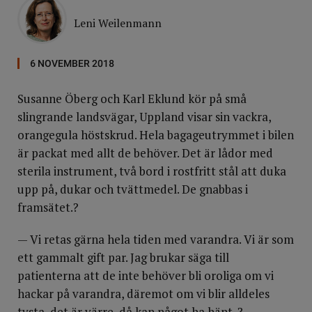
Leni Weilenmann
6 NOVEMBER 2018
Susanne Öberg och Karl Eklund kör på små
slingrande lands­vägar, Uppland visar sin vackra,
orangegula höstskrud. Hela bagage­utrymmet i bilen
är packat med allt de behöver. Det är lådor med
sterila instrument, två bord i rostfritt stål att duka
upp på, dukar och tvättmedel. De gnabbas i
framsätet.?
— Vi retas gärna hela tiden med varandra. Vi är som
ett gammalt gift par. Jag brukar säga till
patienterna att de inte behöver bli oroliga om vi
hackar på varandra, däremot om vi blir alldeles
tysta, det är värre, då kan något ha hänt. ?