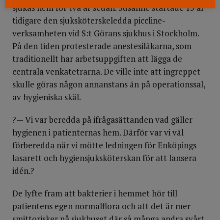
sjukas hem för två år sedan. Susanne startade 15 år
tidigare den sjuksköterskeledda piccline-
verksamheten vid S:t Görans sjukhus i Stockholm.
På den tiden protesterade ane­stesiläkarna, som
traditionellt har arbetsuppgiften att lägga de
centrala venkatetrarna. De ville inte att ingreppet
skulle göras någon annanstans än på operationssal,
av hygieniska skäl.
?— Vi var beredda på ifrågasättanden vad gäller
hygienen i patienternas hem. Därför var vi väl
förberedda när vi mötte ledningen för Enköpings
lasarett och hygiensjuksköterskan för att lansera
idén.?
De lyfte fram att bakterier i hemmet hör till
patientens egen normalflora och att det är mer
smittorisker på sjukhuset där så många andra svårt