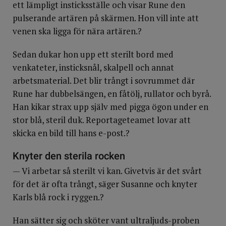
ett lämpligt insticksställe och visar Rune den
pulserande artären på skärmen. Hon vill inte att
venen ska ligga för nära artären.?
Sedan dukar hon upp ett sterilt bord med
venkateter, insticksnål, skalpell och annat
arbetsmaterial. Det blir trångt i sovrummet där
Rune har dubbelsängen, en fåtölj, rullator och byrå.
Han kikar strax upp själv med pigga ögon under en
stor blå, steril duk. Reportageteamet lovar att
skicka en bild till hans e-post.?
Knyter den sterila rocken
— Vi arbetar så sterilt vi kan. Givetvis är det svårt
för det är ofta trångt, säger Susanne och knyter
Karls blå rock i ryggen.?
Han sätter sig och sköter vant ultraljuds-proben