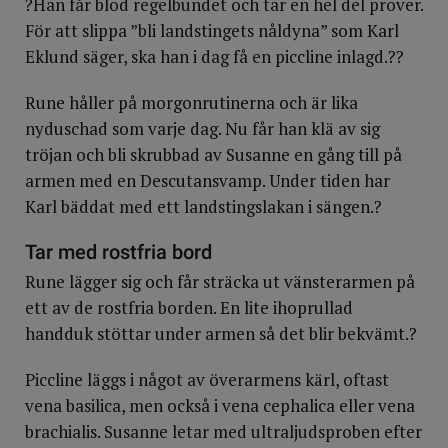
?Han får blod regelbundet och tar en hel del prover.
För att slippa ”bli landstingets nåldyna” som Karl
Eklund säger, ska han i dag få en picc­line inlagd.??
Rune håller på morgonrutinerna och är lika
nyduschad som varje dag. Nu får han klä av sig
tröjan och bli skrubbad av Susanne en gång till på
armen med en Descutansvamp. Under tiden har
Karl bäddat med ett landstingslakan i sängen.?
Tar med rostfria bord
Rune lägger sig och får sträcka ut vänster­armen på
ett av de rostfria borden. En lite ihoprullad
handduk stöttar under armen så det blir bekvämt.?
Piccline läggs i något av överarmens kärl, oftast
vena basilica, men också i vena cephalica eller vena
brachialis. Susanne letar med ultraljudsproben efter