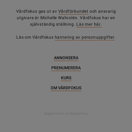
Vårdfokus ges ut av
Vårdförbundet
och ansvarig
utgivare är Michelle Wahrolén. Vårdfokus har en
självständig ställning.
Läs mer här.
Läs om Vårdfokus
hantering av personuppgifter
.
ANNONSERA
PRENUMERERA
KURS
OM VÅRDFOKUS
DELA
Byggd med
av WonderFour