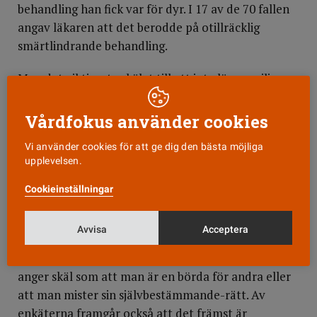
behandling han fick var för dyr. I 17 av de 70 fallen
angav läkaren att det berodde på otillräcklig
smärtlindrande behandling.
Men det viktigaste skälet till att inte längre vilja
leva var (fortfarande enligt läkarnas bedömning)
att patienten kände sig ha förlorat autonomin (58).
Vårdfokus använder cookies
I nästan lika många fall angavs sviktande förmåga
Vi använder cookies för att ge dig den bästa möjliga
att delta i aktiviteter som gör livet njutbart (54).
upplevelsen.
I 46 fall angavs förlust av kontroll över
Cookieinställningar
kroppsfunktionerna och i 26 fall kände sig
patienten som en börda för familj, vänner och
Avvisa
Acceptera
vårdare. I samtliga fall angavs fler än ett skäl. Men
utredarna konstaterar att trenden är att allt fler
anger skäl som att man är en börda för andra eller
att man mister sin självbestämmande-rätt. Av
enkäterna framgår också att det främst är