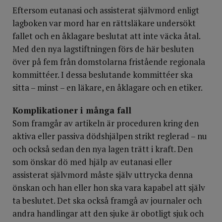
Eftersom eutanasi och assisterat självmord enligt
lagboken var mord har en rättsläkare undersökt
fallet och en åklagare beslutat att inte väcka åtal.
Med den nya lagstiftningen förs de här besluten
över på fem från domstolarna fristående regionala
kommittéer. I dessa beslutande kommittéer ska
sitta – minst – en läkare, en åklagare och en etiker.
Komplikationer i många fall
Som framgår av artikeln är proceduren kring den
aktiva eller passiva dödshjälpen strikt reglerad – nu
och också sedan den nya lagen trätt i kraft. Den
som önskar dö med hjälp av eutanasi eller
assisterat självmord måste själv uttrycka denna
önskan och han eller hon ska vara kapabel att själv
ta beslutet. Det ska också framgå av journaler och
andra handlingar att den sjuke är obotligt sjuk och