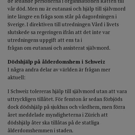
de ledande personerna i organisationen Rätten till
vår död. Men nu är eutanasi och hjälp till självmord
inte längre en fråga som står på dagordningen i
Sverige. I direktiven till utredningen Vård i livets
slutskede sa regeringen ifrån att det inte var
utredningens uppgift att ens ta i
frågan om eutanasi och assisterat självmord.
Dödshjälp på ålderdomshem i Schweiz
I några andra delar av världen är frågan mer
aktuell:
I Schweiz tolereras hjälp till självmord utan att vara
uttryckligen tillåtet. För femton år sedan förbjöds
dock dödshjälp på sjukhus och vårdhem, men förra
året meddelade myndigheterna i Zürich att
dödshjälp åter ska tillåtas på de statliga
ålderdomshemmen i staden.