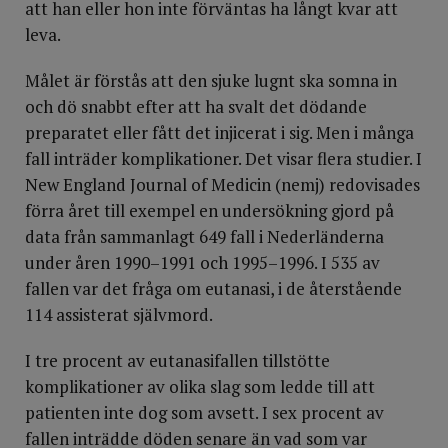
att han eller hon inte förväntas ha långt kvar att
leva.
Målet är förstås att den sjuke lugnt ska somna in
och dö snabbt efter att ha svalt det dödande
preparatet eller fått det injicerat i sig. Men i många
fall inträder komplikationer. Det visar flera studier. I
New England Journal of Medicin (nemj) redovisades
förra året till exempel en undersökning gjord på
data från sammanlagt 649 fall i Nederländerna
under åren 1990–1991 och 1995–1996. I 535 av
fallen var det fråga om eutanasi, i de återstående
114 assisterat självmord.
I tre procent av eutanasifallen tillstötte
komplikationer av olika slag som ledde till att
patienten inte dog som avsett. I sex procent av
fallen inträdde döden senare än vad som var