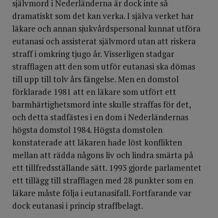
självmord i Nederländerna är dock inte så
dramatiskt som det kan verka. I själva verket har
läkare och annan sjukvårdspersonal kunnat utföra
eutanasi och assisterat självmord utan att riskera
straff i omkring tjugo år. Visserligen stadgar
strafflagen att den som utför eutanasi ska dömas
till upp till tolv års fängelse. Men en domstol
förklarade 1981 att en läkare som utfört ett
barmhärtighetsmord inte skulle straffas för det,
och detta stadfästes i en dom i Nederländernas
högsta domstol 1984. Högsta domstolen
konstaterade att läkaren hade löst konflikten
mellan att rädda någons liv och lindra smärta på
ett tillfredsställande sätt. 1993 gjorde parlamentet
ett tillägg till strafflagen med 28 punkter som en
läkare måste följa i eutanasifall. Fortfarande var
dock eutanasi i princip straffbelagt.