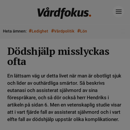
#
#
#
Heta ämnen:
Ledighet
Vårdpolitik
Lön
Dödshjälp misslyckas
ofta
En lättsam väg ur detta livet när man är obotligt sjuk
och lider av outhärdliga smärtor. Så beskrivs
eutanasi och assisterat självmord av sina
förespråkare, och så dör också herr Hendriks i
artikeln på sidan 6. Men en vetenskaplig studie visar
att i vart fjärde fall av assisterat självmord och i vart
elfte fall av dödshjälp uppstår olika komplikationer.