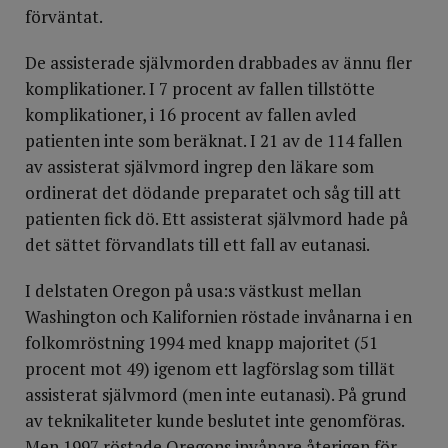
förväntat.
De assisterade självmorden drabbades av ännu fler
komplikationer. I 7 procent av fallen tillstötte
komplikationer, i 16 procent av fallen avled
patienten inte som beräknat. I 21 av de 114 fallen
av assisterat självmord ingrep den läkare som
ordinerat det dödande preparatet och såg till att
patienten fick dö. Ett assisterat självmord hade på
det sättet förvandlats till ett fall av eutanasi.
I delstaten Oregon på usa:s västkust mellan
Washington och Kalifornien röstade invånarna i en
folkomröstning 1994 med knapp majoritet (51
procent mot 49) igenom ett lagförslag som tillät
assisterat självmord (men inte eutanasi). På grund
av teknikaliteter kunde beslutet inte genomföras.
Men 1997 röstade Oregons invånare återigen för