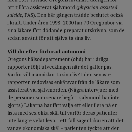
att tillåta assisterat självmord (
physician-assisted
suicide,
PAS). Den här gången trädde beslutet också
i kraft. Under åren 1998–2000 har 70 Oregonbor via
sina läkare fått dödande preparat utskrivna, som de
sedan använt för att själva ta sina liv.
Vill dö efter förlorad autonomi
Oregons hälsodepartement (ohd) har i årliga
rapporter följt utvecklingen när det gäller pas.
Varför vill människor ta sina liv? I den senaste
rapporten redovisas enkätsvar från de läkare som
assisterat vid självmorden. (Några intervjuer med
de personer som senare begått självmord har inte
gjorts.) Läkarna har fått välja ett eller flera på en
lista med sex olika skäl till varför deras patienter
inte längre velat leva. I ett fall säger läkaren att det
var av ekonomiska skäl – patienten tyckte att den