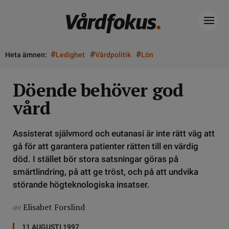
#
#
#
Heta ämnen:
Ledighet
Vårdpolitik
Lön
Döende behöver god
vård
Assisterat självmord och eutanasi är inte rätt väg att
gå för att garantera patienter rätten till en värdig
död. I stället bör stora satsningar göras på
smärtlindring, på att ge tröst, och på att undvika
störande högteknologiska insatser.
av
Elisabet Forslind
11 AUGUSTI 1997