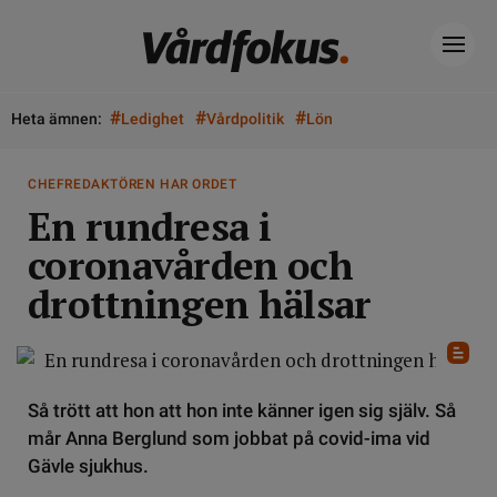
#
#
#
Heta ämnen:
Ledighet
Vårdpolitik
Lön
CHEFREDAKTÖREN HAR ORDET
En rundresa i
coronavården och
drottningen hälsar
Så trött att hon att hon inte känner igen sig själv. Så
mår Anna Berglund som jobbat på covid-ima vid
Gävle sjukhus.