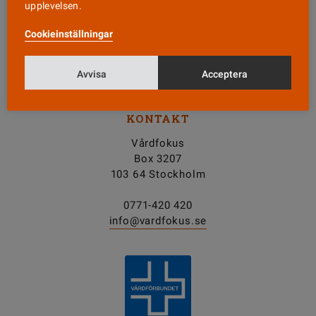
upplevelsen.
Nyhetsbrev
Cookieinställningar
Tipsa oss!
Avvisa
Acceptera
KONTAKT
Vårdfokus
Box 3207
103 64 Stockholm
0771-420 420
info@vardfokus.se