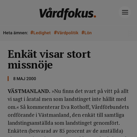
#
#
#
Heta ämnen:
Ledighet
Vårdpolitik
Lön
Enkät visar stort
missnöje
8 MAJ 2000
VÄSTMANLAND.
»Nu finns det svart på vitt på allt
vi sagt i åratal men som landstinget inte hållit med
om.« Så kommenterar Eva Rothoff, Vårdförbundets
ordförande i Västmanland, den enkät till samtliga
landstingsanställda som landstinget genomfört.
Enkäten (besvarad av 85 procent av de anställda)