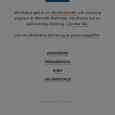
Vårdfokus ges ut av
Vårdförbundet
och ansvarig
utgivare är Michelle Wahrolén. Vårdfokus har en
självständig ställning.
Läs mer här.
Läs om Vårdfokus
hantering av personuppgifter
.
ANNONSERA
PRENUMERERA
KURS
OM VÅRDFOKUS
Byggd med
av WonderFour