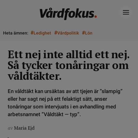
#
#
#
Heta ämnen:
Ledighet
Vårdpolitik
Lön
Ett nej inte alltid ett nej.
Så tycker tonåringar om
våldtäkter.
En våldtäkt kan ursäktas av att tjejen är ”slampig”
eller har sagt nej på ett felaktigt sätt, anser
tonåringar som intervjuats i en avhandling med
arbetsnamnet ”Våldtäkt — typ”.
av
Maria Ejd