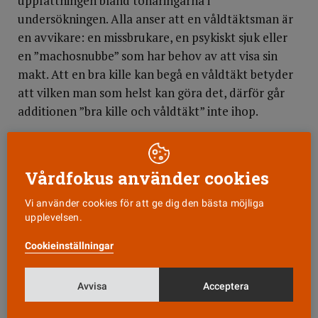
uppfattningen bland tonåringarna i
undersökningen. Alla anser att en våldtäktsman är
en avvikare: en missbrukare, en psykiskt sjuk eller
en ”machosnubbe” som har behov av att visa sin
makt. Att en bra kille kan begå en våldtäkt betyder
att vilken man som helst kan göra det, därför går
additionen ”bra kille och våldtäkt” inte ihop.
Bland ungdomarna finns uppfattningen att tjejer
måste lära sig att säga nej för att problemet
Vårdfokus använder cookies
våldtäkt ska försvinna. Samtidigt som tjejer ska vara
snälla och inkännande och ”ställa upp” – annars
Vi använder cookies för att ge dig den bästa möjliga
bryter de mot de förväntningar som ställs på dem.
upplevelsen.
Enligt Stina Jeffner handlar det här om djupgående
Cookieinställningar
regler kring heterosexuellt umgänge som vi
förhåller oss till utan att tänka på det. För tjejerna
Avvisa
Acceptera
får det en ”Moment 22”-effekt: hur de än gör blir
det fel!