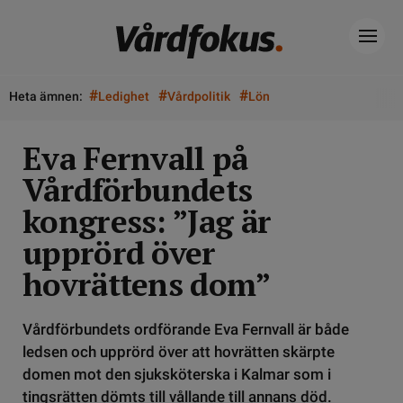
#
#
#
Heta ämnen:
Ledighet
Vårdpolitik
Lön
Eva Fernvall på
Vårdförbundets
kongress: ”Jag är
upprörd över
hovrättens dom”
Vårdförbundets ordförande Eva Fernvall är både
ledsen och upprörd över att hovrätten skärpte
domen mot den sjuksköterska i Kalmar som i
tingsrätten dömts till vållande till annans död.