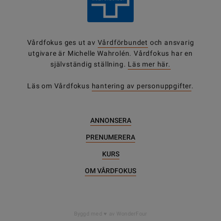
Vårdfokus ges ut av
Vårdförbundet
och ansvarig
utgivare är Michelle Wahrolén. Vårdfokus har en
självständig ställning.
Läs mer här.
Läs om Vårdfokus
hantering av personuppgifter
.
ANNONSERA
PRENUMERERA
KURS
OM VÅRDFOKUS
DELA
Byggd med
av WonderFour