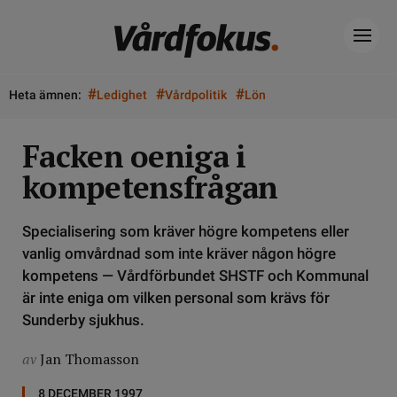
#
#
#
Heta ämnen:
Ledighet
Vårdpolitik
Lön
Facken oeniga i
kompetensfrågan
Specialisering som kräver högre kompetens eller
vanlig omvårdnad som inte kräver någon högre
kompetens — Vårdförbundet SHSTF och Kommunal
är inte eniga om vilken personal som krävs för
Sunderby sjukhus.
av
Jan Thomasson
8 DECEMBER 1997