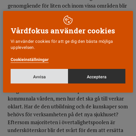
genomgående för liten och inom vissa områden blir
det lägre sjukskötersketäthet än i dag, bland annat
på kirurgen, säger Anita Sandström och Lisbeth
Vårdfokus använder cookies
Löpare-Johansson.
Vi använder cookies för att ge dig den bästa möjliga
Kommunal drabbas värst
upplevelsen.
De som drabbas genom nedskärningarna är i första
hand Kommunals medlemmar. Över 400 hamnar i
Cookieinställningar
övertalighetspoolen och vet inte i dag vad de då
kommer att få för arbetsuppgifter. Visserligen sägs
Avvisa
Acceptera
det att de ska kunna ersätta vid sjukdom och
ledighet och att de ska kunna placeras i den
kommunala vården, men hur det ska gå till verkar
oklart. Har de den utbildning och de kunskaper som
behövs för verksamheten på det nya sjukhuset?
Eftersom majoriteten i övertalighetspoolen är
undersköterskor blir det svårt för dem att ersätta