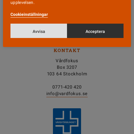
upplevelsen.
Nyhetsbrev
Cookieinställningar
Tipsa oss!
Avvisa
Acceptera
KONTAKT
Vårdfokus
Box 3207
103 64 Stockholm
0771-420 420
info@vardfokus.se