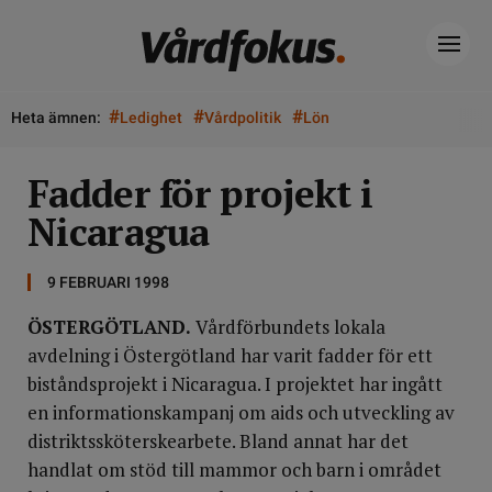
#
#
#
Heta ämnen:
Ledighet
Vårdpolitik
Lön
Fadder för projekt i
Nicaragua
9 FEBRUARI 1998
ÖSTERGÖTLAND.
Vårdförbundets lokala
avdelning i Östergötland har varit fadder för ett
biståndsprojekt i Nicaragua. I projektet har ingått
en informationskampanj om aids och utveckling av
distriktssköterskearbete. Bland annat har det
handlat om stöd till mammor och barn i området