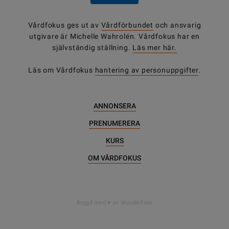
Vårdfokus ges ut av
Vårdförbundet
och ansvarig
utgivare är Michelle Wahrolén. Vårdfokus har en
självständig ställning.
Läs mer här.
Läs om Vårdfokus
hantering av personuppgifter
.
ANNONSERA
PRENUMERERA
KURS
OM VÅRDFOKUS
Byggd med
av WonderFour