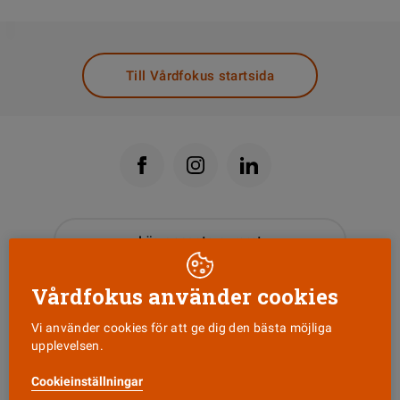
DELA
Till Vårdfokus startsida
Läs senaste numret
Vårdfokus använder cookies
Nyhetsbrev
Vi använder cookies för att ge dig den bästa möjliga
upplevelsen.
Tipsa oss!
Cookieinställningar