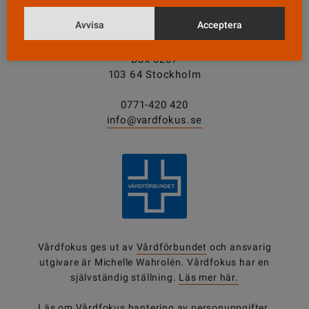
KONTAKT
Avvisa
Acceptera
Vårdfokus
Box 3207
103 64 Stockholm
0771-420 420
info@vardfokus.se
Vårdfokus ges ut av
Vårdförbundet
och ansvarig
utgivare är Michelle Wahrolén. Vårdfokus har en
självständig ställning.
Läs mer här.
Läs om Vårdfokus
hantering av personuppgifter
.