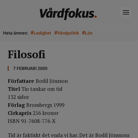
#
#
#
Heta ämnen:
Ledighet
Vårdpolitik
Lön
Filosofi
7 FEBRUARI 2000
Författare
Bodil Jönsson
Titel
Tio tankar om tid
132 sidor
Förlag
Brombergs 1999
Cirkapris
256 kronor
ISBN 91-7608-776-X
Tid är faktiskt det enda vi har. Det är Bodil Jönssons