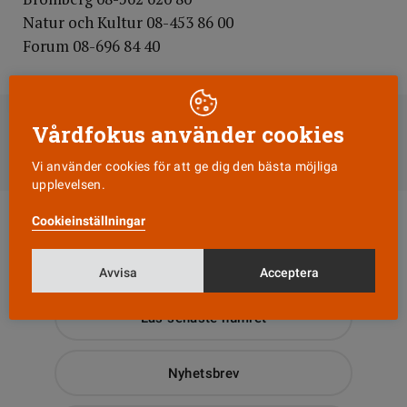
Natur och Kultur 08-453 86 00
Forum 08-696 84 40
DELA
Vårdfokus använder cookies
Till Vårdfokus startsida
Vi använder cookies för att ge dig den bästa möjliga
upplevelsen.
Cookieinställningar
Avvisa
Acceptera
Läs senaste numret
Nyhetsbrev