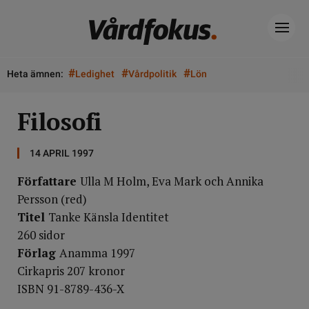
#
#
#
Heta ämnen:
Ledighet
Vårdpolitik
Lön
Filosofi
14 APRIL 1997
Författare
Ulla M Holm, Eva Mark och Annika
Persson (red)
Titel
Tanke Känsla Identitet
260 sidor
Förlag
Anamma 1997
Cirkapris 207 kronor
ISBN 91-8789-436-X