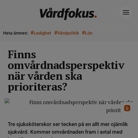
#
#
#
Heta ämnen:
Ledighet
Vårdpolitik
Lön
Finns
omvårdnadsperspektiv
när vården ska
prioriteras?
Tre sjuksköterskor ser tecken på en allt mer ojämlik
sjukvård. Kommer omvårdnaden fram i avtal med