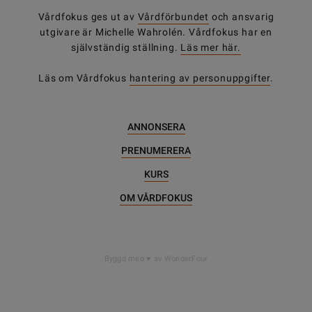
Vårdfokus ges ut av
Vårdförbundet
och ansvarig
utgivare är Michelle Wahrolén. Vårdfokus har en
självständig ställning.
Läs mer här.
Läs om Vårdfokus
hantering av personuppgifter
.
ANNONSERA
PRENUMERERA
KURS
OM VÅRDFOKUS
DELA
Byggd med
av WonderFour