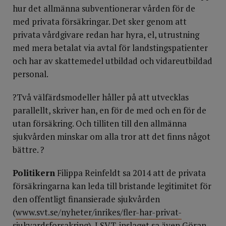
hur det allmänna subventionerar vården för de
med privata försäkringar. Det sker genom att
privata vårdgivare redan har hyra, el, utrustning
med mera betalat via avtal för landstingspatienter
och har av skattemedel utbildad och vidareutbildad
personal.
?Två välfärdsmodeller håller på att utvecklas
parallellt, skriver han, en för de med och en för de
utan försäkring. Och tilliten till den allmänna
sjukvården minskar om alla tror att det finns något
bättre. ?
Politikern
Filippa Reinfeldt sa 2014 att de privata
försäkringarna kan leda till bristande legitimitet för
den offentligt finansierade sjukvården
(
www.svt.se/nyheter/inrikes/fler-har-privat-
sjukvardsforsakring
). I SVT-inslaget sa även Göran