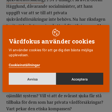
Hägglund, dåvarande socialminister, att hans
uppgift var att se till att privata
sjukvårdsförsäkringar inte behövs. Nu har riksdagen
tagit ett beslut om viss skatt på försäkringarna. Men
starka intressegrupper verkar för att ta bort den.
Vårdfokus använder cookies
??Går pengarna
i vården till rätt sak? Den direkta
vården har slimmats och administrationen växer.
Vi använder cookies för att ge dig den bästa möjliga
upplevelsen.
Vem värnar vår profession? Kommer omvårdnaden
fram i de avtal beställare gör med vårdkoncerner?
Cookieinställningar
Eller finns här ett skäl till att så många i vår kår
lämnar vården genom att hälso- och sjukvårdslagen
Avvisa
Acceptera
inte följs och att resurser till de sjukaste minskar??
Vill vi att sjukvården ska gå mot ett alltmer
ojämlikt system? Vill vi att de svårast sjuka får stå
tillbaka för dem som har privata vårdförsäkringar?
Vart pekar den etiska kompassen?