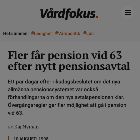
#
#
#
Heta ämnen:
Ledighet
Vårdpolitik
Lön
Fler får pension vid 63
efter nytt pensionsavtal
Ett par dagar efter riksdagsbeslutet om det nya
allmänna pensionssystemet var också
förhandlingarna om den nya avtalspensionen klar.
Övergångsregler ger fler möjlighet att gå i pension
vid 63.
av
Kaj Nyman
10 AUGUSTI 1998