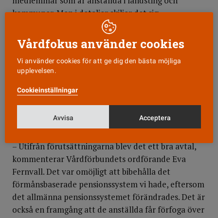
medlemmar som är anställda i landsting och
kommuner. Men i detaljer skiljer det sig.
För Vårdförbundets del tillkom i de sista skälvande
Vårdfokus använder cookies
timmarna av förhandlingarna de 0,1 procent som
medlemmarna själva får placera, som börjar
Vi använder cookies för att ge dig den bästa möjliga
upplevelsen.
tillämpas från den 1 januari 2000. Och framöver kan
skillnaderna bli större. Inbyggt i avtalet finns
Cookieinställningar
nämligen möjligheter att öka avsättningarna till
pensionerna och/eller för att till exempel ge
Avvisa
Acceptera
pensionspoäng för studier eller bilförmåner.
– Utifrån förutsättningarna blev det ett bra avtal,
kommenterar Vårdförbundets ordförande Eva
Fernvall. Det var omöjligt att bibehålla det
förmånsbaserade pensionssystem vi hade, eftersom
det allmänna pensionssystemet förändrades. Det är
också en framgång att de anställda får förfoga över