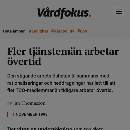
#
#
#
Heta ämnen:
Ledighet
Vårdpolitik
Lön
Fler tjänstemän arbetar
övertid
Den stigande arbetslösheten tillsammans med
rationaliseringar och neddragningar har lett till att
fler TCO-medlemmar än tidigare arbetar övertid.
av
Jan Thomasson
1 NOVEMBER 1999
Det visar en undersökning
som tco gjort