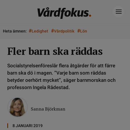
#
#
#
Heta ämnen:
Ledighet
Vårdpolitik
Lön
Fler barn ska räddas
Socialstyrelsenföreslår flera åtgärder för att färre
barn ska dö i magen. ”Varje barn som räddas
betyder oerhört mycket”, säger barnmorskan och
professorn Ingela Rådestad.
Sanna Björkman
8 JANUARI 2019