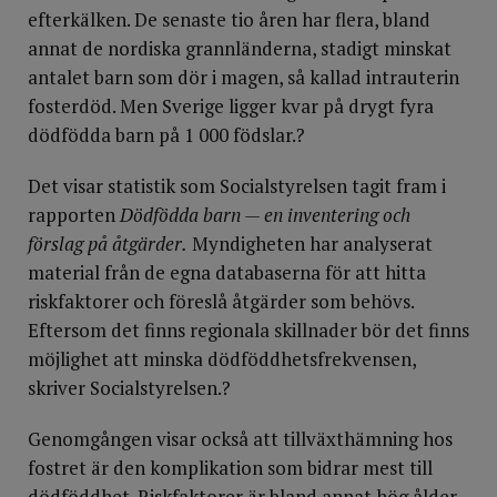
efterkälken. De senaste tio åren har flera, bland
annat de nordiska grannländerna, stadigt minskat
antalet barn som dör i magen, så kallad intrauterin
fosterdöd. Men Sverige ligger kvar på drygt fyra
dödfödda barn på 1 000 födslar.?
Det visar statistik som Socialstyrelsen tagit fram i
rapporten
Dödfödda barn — en inventering och
förslag på åtgärder.
Myndigheten har analyserat
material från de egna databaserna för att hitta
riskfaktorer och föreslå åtgärder som behövs.
Eftersom det finns regionala skillnader bör det finns
möjlighet att minska dödföddhets­frekvensen,
skriver Socialstyrelsen.?
Genomgången visar också att tillväxthämning hos
fostret är den komplikation som bidrar mest till
dödföddhet. Riskfaktorer är bland annat hög ålder