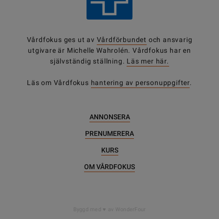
Vårdfokus ges ut av
Vårdförbundet
och ansvarig
utgivare är Michelle Wahrolén. Vårdfokus har en
självständig ställning.
Läs mer här.
Läs om Vårdfokus
hantering av personuppgifter
.
ANNONSERA
PRENUMERERA
KURS
OM VÅRDFOKUS
DELA
Byggd med
av WonderFour