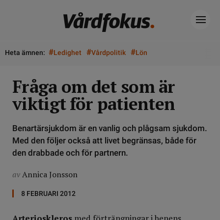
#
#
#
Heta ämnen:
Ledighet
Vårdpolitik
Lön
Fråga om det som är
viktigt för patienten
Benartärsjukdom är en vanlig och plågsam sjukdom.
Med den följer också att livet begränsas, både för
den drabbade och för partnern.
av
Annica Jonsson
8 FEBRUARI 2012
Arterioskleros
med förträngningar i benens