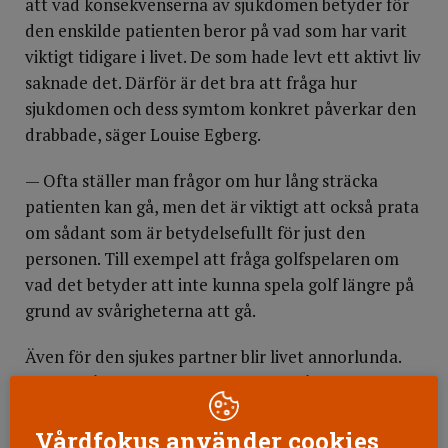
att vad konsekvenserna av sjukdomen betyder för
den enskilde patienten beror på vad som har varit
viktigt tidigare i livet. De som hade levt ett aktivt liv
saknade det. Därför är det bra att fråga hur
sjukdomen och dess symtom konkret påverkar den
drabbade, säger Louise Egberg.
— Ofta ställer man frågor om hur lång sträcka
patienten kan gå, men det är viktigt att också prata
om sådant som är betydelsefullt för just den
personen. Till exempel att fråga golfspelaren om
vad det betyder att inte kunna spela golf längre på
grund av svårigheterna att gå.
Även för den sjukes partner blir livet annorlunda.
De kan båda bli tvungna att ge upp sådant som
tidigare har varit självklart, som att gå på bio eller
att umgås med andra. Att ta en promenad, som för
Vårdfokus använder cookies