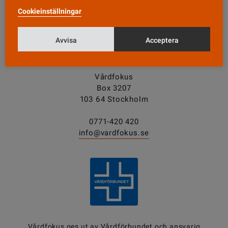
Cookieinställningar
Tipsa oss!
Avvisa
Acceptera
KONTAKT
Vårdfokus
Box 3207
103 64 Stockholm
0771-420 420
info@vardfokus.se
Vårdfokus ges ut av
Vårdförbundet
och ansvarig