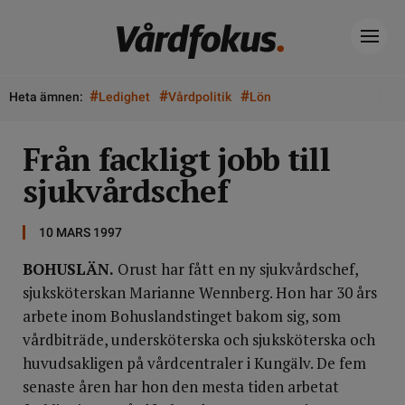
#
#
#
Heta ämnen:
Ledighet
Vårdpolitik
Lön
Från fackligt jobb till
sjukvårdschef
10 MARS 1997
BOHUSLÄN.
Orust har fått en ny sjukvårdschef,
sjuksköterskan Marianne Wennberg. Hon har 30 års
arbete inom Bohuslandstinget bakom sig, som
vårdbiträde, undersköterska och sjuksköterska och
huvudsakligen på vårdcentraler i Kungälv. De fem
senaste åren har hon den mesta tiden arbetat