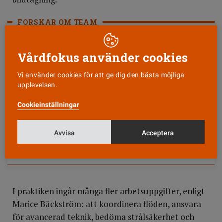
FORSKAR OM TEAM
Radiographers in interprofessional trauma teams:
Vårdfokus använder cookies
Navigating within professional roles, team dynamics and
organisational structures heter avhandlingen som
Vi använder cookies för att ge dig den bästa möjliga
röntgensjuksköterskan och universitetsadjunkten Marice
upplevelsen.
Bäckström har disputerat på vid Luleå tekniska
universitet.
Cookieinställningar
Hon är den 32:a röntgensjuksköterskan i Sverige att
Avvisa
Acceptera
disputera.
I praktiken ingår många fler arbetsuppgifter, enligt
Marice Bäckström: att koordinera flöden, ansvara
för avancerad teknik, bedöma strålsäkerhet och