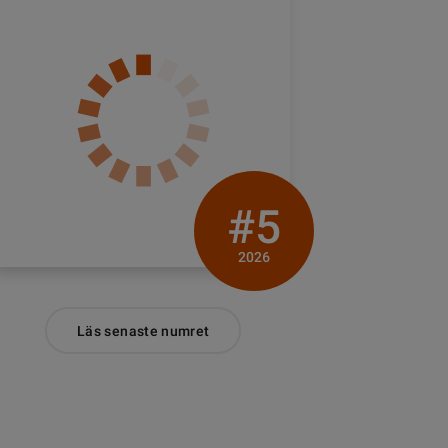
#5
2026
Läs senaste numret