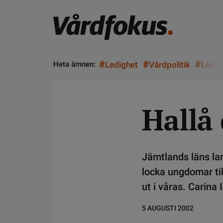
#
#
#
Heta ämnen:
Ledighet
Vårdpolitik
Lön
Hallå 
Jämtlands läns lan
locka ungdomar til
ut i våras. Carina
5 AUGUSTI 2002