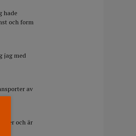
ag hade
nst och form
ög jag med
ransporter av
saker och är
ma…