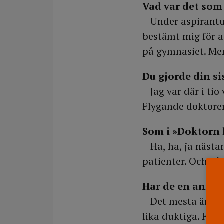
Vad var det som f
– Under aspirantu
bestämt mig för a
på gymnasiet. Men
Du gjorde din si
– Jag var där i ti
Flygande doktore
Som i »Doktorn
– Ha, ha, ja nästa
patienter. Och nå
Har de en annan
– Det mesta är li
lika duktiga. Fas