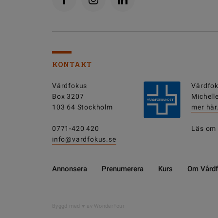
KONTAKT
Vårdfokus
Vårdfok
Box 3207
Michell
103 64 Stockholm
mer här
0771-420 420
Läs om
info@vardfokus.se
Annonsera
Prenumerera
Kurs
Om Vård
Byggd med
av WonderFour