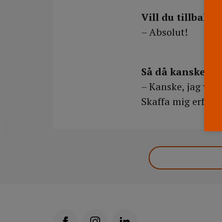
Vill du tillbaka 
– Absolut!
Så då kanske den
– Kanske, jag vet i
Skaffa mig erfare
DELA