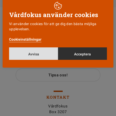
Vårdfokus använder cookies
Vi använder cookies för att ge dig den bästa möjliga
upplevelsen.
Cookieinställningar
Läs senaste numret
Avvisa
Acceptera
Nyhetsbrev
Tipsa oss!
KONTAKT
Vårdfokus
Box 3207