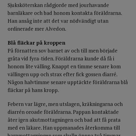
Sjuksköterskan rådgjorde med jourhavande
barnläkare och bad honom kontakta föräldrarna.
Han ansåg inte att det var nödvändigt utan
ordinerade mer Alvedon.
Blå fläckar på kroppen
På förnatten sov barnet av och till men började
gråta vid fyra-tiden. Föräldrarna kunde då få i
honom lite välling. Knappt en timme senare kom
vällingen upp och strax efter fick gossen diarré.
Någon halvtimme senare upptäckte föräldrarna blå
fläckar på hans kropp.
Febern var lägre, men utslagen, kräkningarna och
diarrén oroade föräldrarna. Pappan kontaktade
åter igen akutmottagningen och bad att få prata
med en läkare. Han uppmanades återkomma till
barnmottagningen som skulle öppna två timmar