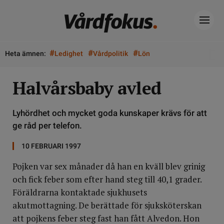
#
#
#
Heta ämnen:
Ledighet
Vårdpolitik
Lön
Halvårsbaby avled
Lyhördhet och mycket goda kunskaper krävs för att
ge råd per telefon.
10 FEBRUARI 1997
Pojken var sex månader då han en kväll blev grinig
och fick feber som efter hand steg till 40,1 grader.
Föräldrarna kontaktade sjukhusets
akutmottagning. De berättade för sjuksköterskan
att pojkens feber steg fast han fått Alvedon. Hon