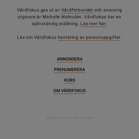
Vårdfokus ges ut av
Vårdförbundet
och ansvarig
utgivare är Michelle Wahrolén. Vårdfokus har en
självständig ställning.
Läs mer här.
Läs om Vårdfokus
hantering av personuppgifter
.
ANNONSERA
PRENUMERERA
KURS
OM VÅRDFOKUS
DELA
Byggd med
av WonderFour