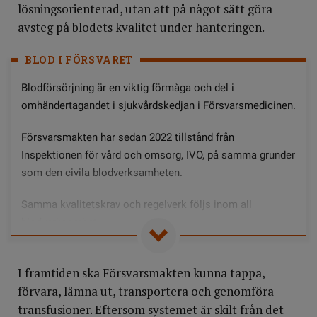
lösningsorienterad, utan att på något sätt göra
avsteg på blodets kvalitet under hanteringen.
BLOD I FÖRSVARET
Blodförsörjning är en viktig förmåga och del i
omhändertagandet i sjukvårdskedjan i Försvarsmedicinen.
Försvarsmakten har sedan 2022 tillstånd från
Inspektionen för vård och omsorg, IVO, på samma grunder
som den civila blodverksamheten.
Samma kvalitetskrav och regelverk följs inom all
blodverksamhet.
I framtiden ska Försvarsmakten kunna tappa,
förvara, lämna ut, transportera och genomföra
transfusioner. Eftersom systemet är skilt från det