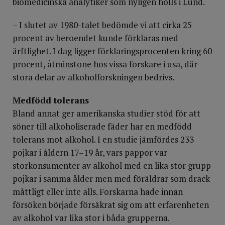
biomedicinska analytiker som nyligen hölls i Lund.
– I slutet av 1980-talet bedömde vi att cirka 25
procent av beroendet kunde förklaras med
ärftlighet. I dag ligger förklaringsprocenten kring 60
procent, åtminstone hos vissa forskare i usa, där
stora delar av alkoholforskningen bedrivs.
Medfödd tolerans
Bland annat ger amerikanska studier stöd för att
söner till alkoholiserade fäder har en medfödd
tolerans mot alkohol. I en studie jämfördes 233
pojkar i åldern 17–19 år, vars pappor var
storkonsumenter av alkohol med en lika stor grupp
pojkar i samma ålder men med föräldrar som drack
måttligt eller inte alls. Forskarna hade innan
försöken började försäkrat sig om att erfarenheten
av alkohol var lika stor i båda grupperna.