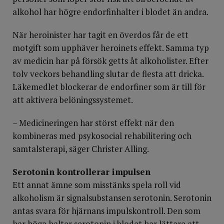
alkohol har högre endorfinhalter i blodet än andra.
När heroinister har tagit en överdos får de ett
motgift som upphäver heroinets effekt. Samma typ
av medicin har på försök getts åt alkoholister. Efter
tolv veckors behandling slutar de flesta att dricka.
Läkemedlet blockerar de endorfiner som är till för
att aktivera belöningssystemet.
– Medicineringen har störst effekt när den
kombineras med psykosocial rehabilitering och
samtalsterapi, säger Christer Alling.
Serotonin kontrollerar impulsen
Ett annat ämne som misstänks spela roll vid
alkoholism är signalsubstansen serotonin. Serotonin
antas svara för hjärnans impulskontroll. Den som
har höga halter serotonin i blodet har lättare att