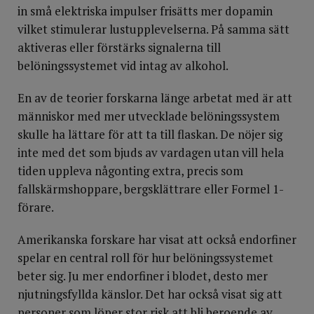
in små elektriska impulser frisätts mer dopamin
vilket stimulerar lustupplevelserna. På samma sätt
aktiveras eller förstärks signalerna till
belöningssystemet vid intag av alkohol.
En av de teorier forskarna länge arbetat med är att
människor med mer utvecklade belöningssystem
skulle ha lättare för att ta till flaskan. De nöjer sig
inte med det som bjuds av vardagen utan vill hela
tiden uppleva någonting extra, precis som
fallskärmshoppare, bergsklättrare eller Formel 1-
förare.
Amerikanska forskare har visat att också endorfiner
spelar en central roll för hur belöningssystemet
beter sig. Ju mer endorfiner i blodet, desto mer
njutningsfyllda känslor. Det har också visat sig att
personer som löper stor risk att bli beroende av