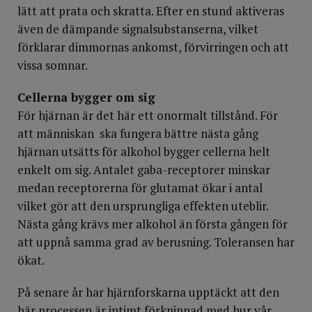
lätt att prata och skratta. Efter en stund aktiveras
även de dämpande signalsubstanserna, vilket
förklarar dimmornas ankomst, förvirringen och att
vissa somnar.
Cellerna bygger om sig
För hjärnan är det här ett onormalt tillstånd. För
att människan ska fungera bättre nästa gång
hjärnan utsätts för alkohol bygger cellerna helt
enkelt om sig. Antalet gaba-receptorer minskar
medan receptorerna för glutamat ökar i antal
vilket gör att den ursprungliga effekten uteblir.
Nästa gång krävs mer alkohol än första gången för
att uppnå samma grad av berusning. Toleransen har
ökat.
På senare år har hjärnforskarna upptäckt att den
här processen är intimt förknippad med hur vår