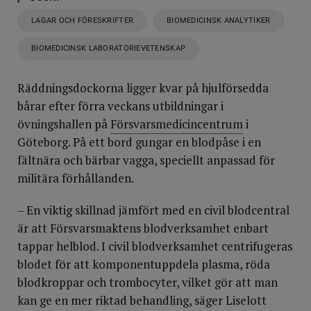
LAGAR OCH FÖRESKRIFTER
BIOMEDICINSK ANALYTIKER
BIOMEDICINSK LABORATORIEVETENSKAP
Räddningsdockorna ligger kvar på hjulförsedda
bårar efter förra veckans utbildningar i
övningshallen på
Försvarsmedicincentrum
i
Göteborg. På ett bord gungar en blodpåse i en
fältnära och bärbar vagga, speciellt anpassad för
militära förhållanden.
– En viktig skillnad jämfört med en civil blodcentral
är att Försvarsmaktens blodverksamhet enbart
tappar helblod. I civil blodverksamhet centrifugeras
blodet för att komponentuppdela plasma, röda
blodkroppar och trombocyter, vilket gör att man
kan ge en mer riktad behandling, säger Liselott