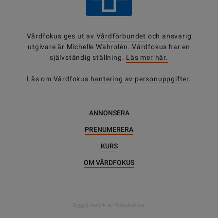
Vårdfokus ges ut av
Vårdförbundet
och ansvarig
utgivare är Michelle Wahrolén. Vårdfokus har en
självständig ställning.
Läs mer här.
Läs om Vårdfokus
hantering av personuppgifter
.
ANNONSERA
PRENUMERERA
KURS
OM VÅRDFOKUS
DELA
DELA
Byggd med
av WonderFour