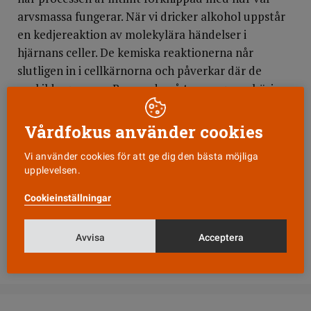
arvsmassa fungerar. När vi dricker alkohol uppstår
en kedjereaktion av molekylära händelser i
hjärnans celler. De kemiska reaktionerna når
slutligen in i cellkärnorna och påverkar där de
enskilda generna. Beroende på typ av gener börjar
de antingen bilda fler eller färre så kallade
intracellulära budbärare. Budbärarna talar i sin tur
Vårdfokus använder cookies
om för cellerna hur de ska uppföra sig. Hittills har
Vi använder cookies för att ge dig den bästa möjliga
ett 50-tal sådana gener identifierats.
upplevelsen.
Det forskarna drömmer om är att hitta just den
Cookieinställningar
eller de gener som kan tänkas ligga bakom att vissa
människor trillar dit lättare än andra. Dit är dock
Avvisa
Acceptera
steget ännu långt.