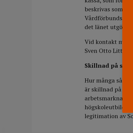
kassa, som förbun
beskrivas som ?må
Vårdförbundsmedl
det länet utgör ä
Vid kontakt med 
Sven Otto Littori
Skillnad på sju
Hur många sådana 
är skillnad på yrk
arbetsmarknadsmin
högskoleutbildnin
legitimation av So
DELA