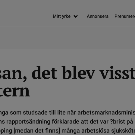
Mitt yrke
Annonsera
Prenumer
n, det blev visst 
tern
nga som studsade till lite när arbetsmarknadsmini
ens rapportsändning förklarade att det var ?brist på
ping [medan det finns] många arbetslösa sjuksköte