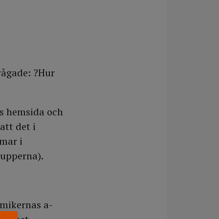
rågade: ?Hur
os hemsida och
tt det i
mar i
rupperna).
mikernas a-