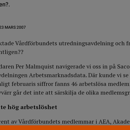
en?.
23 MARS 2007
ktade Vårdförbundets utredningsavdelning och f
entligen??
daren Per Malmquist navigerade vi oss in på Sac
delningen Arbetsmarknadsdata. Där kunde vi se a
ligt februaris siffror fanns 46 arbetslösa medlem
värr går det inte att särskilja de olika medlemsg
nte hög arbetslöshet
ocent av Vårdförbundets medlemmar i AEA, Akade