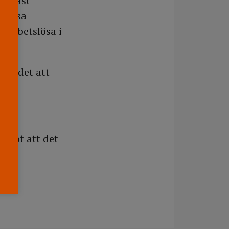
nappast
tslösa
 arbetslösa i
ick det att
remot att det
 och