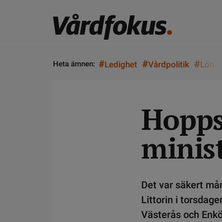
#
#
#
Heta ämnen:
Ledighet
Vårdpolitik
Lön
Hoppsa
minis
Det var säkert må
Littorin i torsdag
Västerås och Enkö