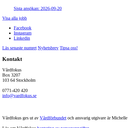
Sista ansökan: 2026-09-20
Visa alla jobb
Facebook
Instagram
Linkedin
Läs senaste numret
Nyhetsbrev
Tipsa oss!
Kontakt
Vårdfokus
Box 3207
103 64 Stockholm
0771-420 420
info@vardfokus.se
Vårdfokus ges ut av
Vårdförbundet
och ansvarig utgivare är Michelle