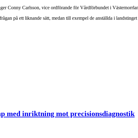
t, säger Conny Carlsson, vice ordförande för Vårdförbundet i Västernorrla
ågan på ett liknande sätt, medan till exempel de anställda i landstinget
ap med inriktning mot precisionsdiagnostik