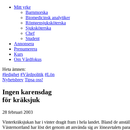
Mitt yrke
Barnmorska
Biomedicinsk analytiker
Röntgensjuksköterska
Sjuksköterska
Chef
Student
Annonsera
Prenumerera
Kurs
Om Vårdfokus
Heta ämnen:
#
ledighet
#
Vårdpolitik
#
Lön
Nyhetsbrev
Tipsa oss!
Ingen karensdag
för kräksjuk
28 februari 2003
Vinterkräksjukan har i vinter dragit fram i hela landet. Bland de anstä
Västernorrland har löst det genom att använda sig av löneavtalets para