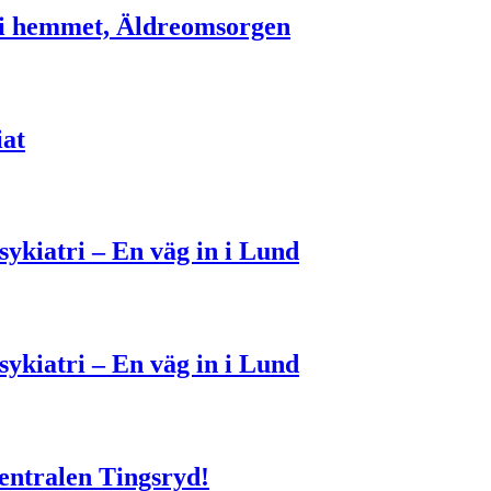
d i hemmet, Äldreomsorgen
at
ykiatri – En väg in i Lund
ykiatri – En väg in i Lund
centralen Tingsryd!