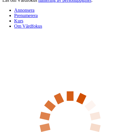
Läs om Vårdfokus
hantering av personuppgifter
.
Annonsera
Prenumerera
Kurs
Om Vårdfokus