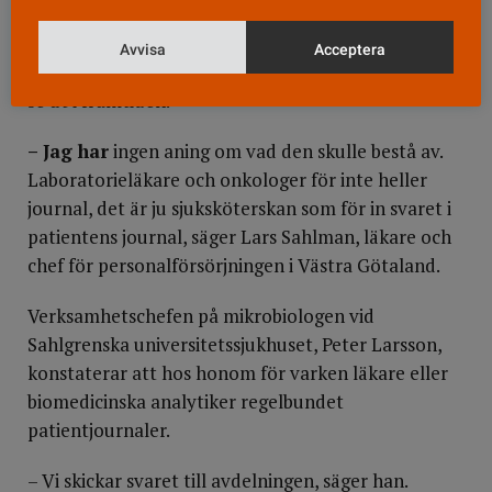
Socialstyrelsen, på socialdepartementet eller i
landstingen är man klar över om och i vilken
Avvisa
Acceptera
utsträckning de för journal i dag, eller hur det ska
se ut i framtiden.
– Jag har
ingen aning om vad den skulle bestå av.
Laboratorieläkare och onkologer för inte heller
journal, det är ju sjuksköterskan som för in svaret i
patientens journal, säger Lars Sahlman, läkare och
chef för personalförsörjningen i Västra Götaland.
Verksamhetschefen på mikrobiologen vid
Sahlgrenska universitetssjukhuset, Peter Larsson,
konstaterar att hos honom för varken läkare eller
biomedicinska analytiker regelbundet
patientjournaler.
– Vi skickar svaret till avdelningen, säger han.