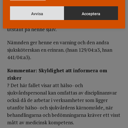
Den ena
av dem injicerade dessutom vid tre
tillfällen kortison för att lindra de biverkningar som
Avvisa
Acceptera
hade uppstått. Det kortison hon använde var
utställt på henne själv.
Nämnden ger henne en varning och den andra
sjuksköterskan en erinran. (hsan 129/04:a3, hsan
441/04:a3).
Kommentar: Skyldighet att informera om
risker
? Det här fallet visar att hälso- och
sjukvårdspersonal kan omfattas av disciplinansvar
också då de arbetar i verksamheter som ligger
utanför hälso- och sjukvårdens kärnområde, när
behandlingarna och bedömningarna kräver ett visst
mått av medicinsk kompetens.