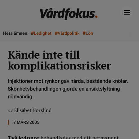
#
#
#
Heta ämnen:
Ledighet
Vårdpolitik
Lön
Kände inte till
komplikationsrisker
Injektioner mot rynkor gav hårda, bestående knölar.
Skönhetsbehandlingen gjorde en ansiktslyftning
nödvändig.
av
Elisabet Forslind
7 MARS 2005
Två kvinnor
behandlades med ett permanent