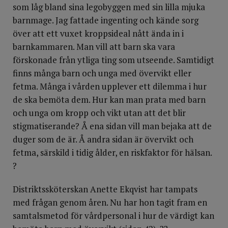
som låg bland sina legobyggen med sin lilla mjuka
barnmage. Jag fattade ingenting och kände sorg
över att ett vuxet kroppsideal nått ända in i
barnkammaren. Man vill att barn ska vara
förskonade från ytliga ting som utseende. Samtidigt
finns många barn och unga med övervikt eller
fetma. Många i vården upplever ett dilemma i hur
de ska bemöta dem. Hur kan man prata med barn
och unga om kropp och vikt utan att det blir
stigmatiserande? Å ena sidan vill man bejaka att de
duger som de är. Å andra sidan är övervikt och
fetma, särskild i tidig ålder, en riskfaktor för hälsan.
?
Distriktssköterskan Anette Ekqvist har tampats
med frågan genom åren. Nu har hon tagit fram en
samtalsmetod för vårdpersonal i hur de värdigt kan