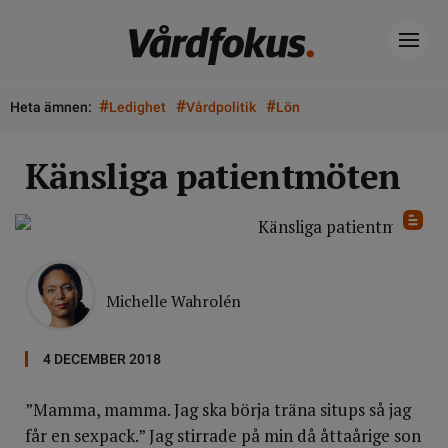
#
#
#
Heta ämnen:
Ledighet
Vårdpolitik
Lön
Känsliga patientmöten
Michelle Wahrolén
4 DECEMBER 2018
”Mamma, mamma. Jag ska börja träna situps så jag
får en sexpack.” Jag stirrade på min då åttaårige son