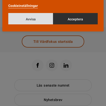
mer på sidan 30, samt hela vårt tema om
Cookieinställningar
flyktingvård. Där får du också handfasta tips inför
tolksamtalet. ?
Avvisa
Acceptera
DELA
Till Vårdfokus startsida
Läs senaste numret
Nyhetsbrev