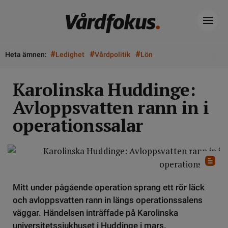
#
#
#
Heta ämnen:
Ledighet
Vårdpolitik
Lön
Karolinska Huddinge:
Avloppsvatten rann in i
operationssalar
Mitt under pågående operation sprang ett rör läck
och avloppsvatten rann in längs operationssalens
väggar. Händelsen inträffade på Karolinska
universitetssjukhuset i Huddinge i mars.