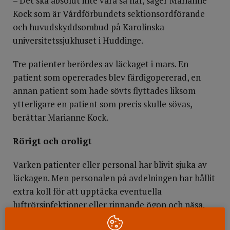
– Det ska absolut inte vara så här, säger Marianne
Kock som är Vårdförbundets sektionsordförande
och huvudskyddsombud på Karolinska
universitetssjukhuset i Huddinge.
Tre patienter berördes av läckaget i mars. En
patient som opererades blev färdigopererad, en
annan patient som hade sövts flyttades liksom
ytterligare en patient som precis skulle sövas,
berättar Marianne Kock.
Rörigt och oroligt
Varken patienter eller personal har blivit sjuka av
läckagen. Men personalen på avdelningen har hållit
extra koll för att upptäcka eventuella
luftrörsinfektioner eller rinnande ögon och näsa.
– Initialt blev det rörigt och oroligt på avdelningen,