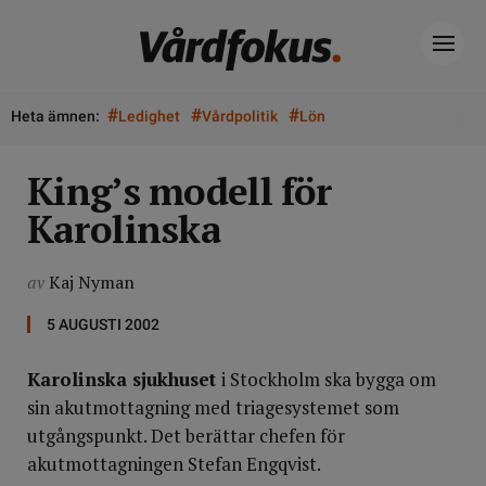
#
#
#
Heta ämnen:
Ledighet
Vårdpolitik
Lön
King’s modell för
Karolinska
av
Kaj Nyman
5 AUGUSTI 2002
Karolinska sjukhuset
i Stockholm ska bygga om
sin akutmottagning med triagesystemet som
utgångspunkt. Det berättar chefen för
akutmottagningen Stefan Engqvist.