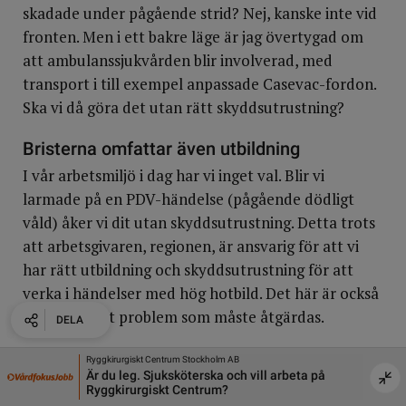
skadade under pågående strid? Nej, kanske inte vid
fronten. Men i ett bakre läge är jag övertygad om
att ambulanssjukvården blir involverad, med
transport i till exempel anpassade Casevac-fordon.
Ska vi då göra det utan rätt skyddsutrustning?
Bristerna omfattar även utbildning
I vår arbetsmiljö i dag har vi inget val. Blir vi
larmade på en PDV-händelse (pågående dödligt
våld) åker vi dit utan skyddsutrustning. Detta trots
att arbetsgivaren, regionen, är ansvarig för att vi
har rätt utbildning och skyddsutrustning för att
verka i händelser med hög hotbild. Det här är också
ett gigantiskt problem som måste åtgärdas.
DELA
DELA
DELA
DELA
Men i väpnad konflikt/krig är skyddsutrustning inte
Örebro Universitet
Umeå k
rbeta på
Universitetslektor i medicinsk vetenskap med
Sjuksk
ett tillval. Det är en förutsättning för att vård
inriktning mot precisionsdiagnostik
Äldre
överhuvudtaget ska kunna ges. Utan skydd blir