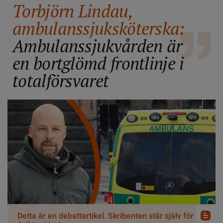
Torbjörn Lindau,
ambulanssjuksköterska:
Ambulanssjukvården är
en bortglömd frontlinje i
totalförsvaret
Detta är en debattartikel. Skribenten står själv för