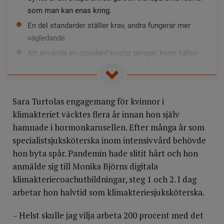
som man kan enas kring.
En del standarder ställer krav, andra fungerar mer
vägledande.
Att använda en standard kostar pengar. Inom hälso-
och sjukvården har SKR abonnemang på standarder
som kan användas gratis av personal inom regioner
och kommuner.
Sara Turtolas engagemang för kvinnor i
År 2025 publicerade Socialstyrelsen de första
klimakteriet väcktes flera år innan hon själv
nationella riktlinjerna för klimakteriebesvär
hamnade i hormonkarusellen. Efter många år som
specialistsjuksköterska inom intensivvård behövde
hon byta spår. Pandemin hade slitit hårt och hon
anmälde sig till Monika Björns digitala
klimakteriecoachutbildningar, steg 1 och 2. I dag
arbetar hon halvtid som klimakteriesjuksköterska.
– Helst skulle jag vilja arbeta 200 procent med det