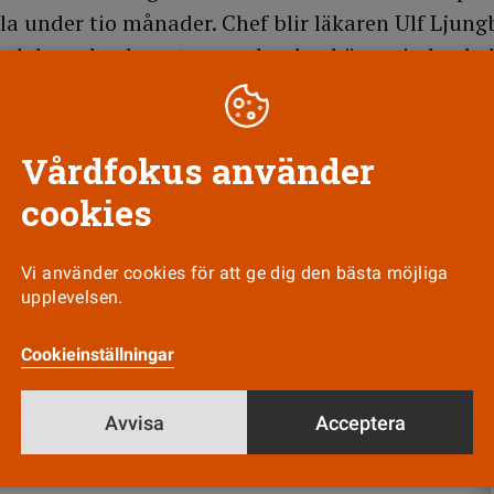
la under tio månader. Chef blir läkaren Ulf Ljung
och han ska dessutom under den här perioden led
 organisation. Till sin hjälp har han fem person
ingsbolaget.
Vårdfokus använder
cookies
Till Vårdfokus startsida
Vi använder cookies för att ge dig den bästa möjliga
upplevelsen.
Cookieinställningar
Nyhetsbrev
Tipsa oss!
Avvisa
Acceptera