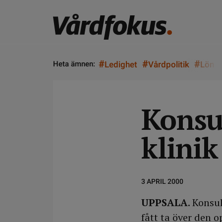
#
#
#
Heta ämnen:
Ledighet
Vårdpolitik
Lön
Konsul
klinik
3 APRIL 2000
UPPSALA
. Konsu
fått ta över den 