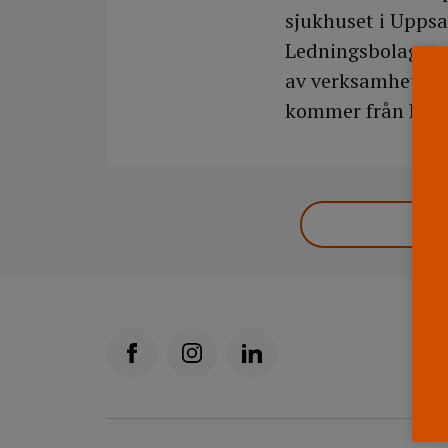
sjukhuset i Uppsa
Ledningsbolaget 
av verksamhet och
kommer från Ledn
DELA