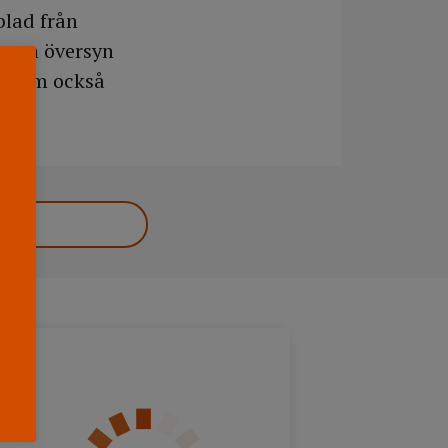
blad från
a en översyn
er som också