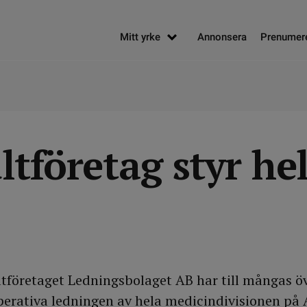
Mitt yrke
Annonsera
Prenumer
tföretag styr he
ltföretaget Ledningsbolaget AB har till mångas ö
operativa ledningen av hela medicindivisionen p