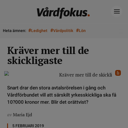
#
#
#
Heta ämnen:
Ledighet
Vårdpolitik
Lön
Kräver mer till de
skickligaste
Snart drar den stora avtalsrörelsen i gång och
Vårdförbundet vill att särskilt yrkesskickliga ska få
10?000 kronor mer. Blir det orättvist?
av
Maria Ejd
5 FEBRUARI 2019