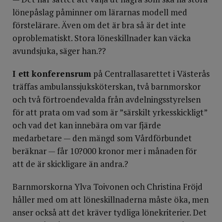
lönepåslag påminner om lärarnas modell med
förstelärare. Även om det är bra så är det inte
oproblematiskt. Stora löneskillnader kan väcka
avundsjuka, säger han.??
I ett konferensrum
på Centrallasarettet i Västerås
träffas ambulanssjuksköterskan, två barnmorskor
och två förtroendevalda från avdelningsstyrelsen
för att prata om vad som är ”särskilt yrkesskickligt”
och vad det kan innebära om var fjärde
medarbetare — den mängd som Vårdförbundet
beräknar — får 10?000 kronor mer i månaden för
att de är skickligare än andra.?
Barnmorskorna Ylva Toivonen och Christina Fröjd
håller med om att löneskillnaderna måste öka, men
anser också att det kräver tydliga löne­kriterier. Det