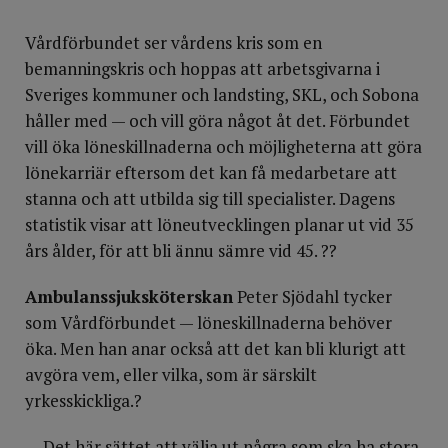
Vårdförbundet ser vårdens kris som en
bemanningskris och hoppas att arbetsgivarna i
Sveriges kommuner och landsting, SKL, och Sobona
håller med — och vill göra något åt det. Förbundet
vill öka löneskillnaderna och möjligheterna att göra
lönekarriär eftersom det kan få medarbetare att
stanna och att utbilda sig till specialister. Dagens
statistik visar att löneutvecklingen planar ut vid 35
års ålder, för att bli ännu sämre vid 45. ??
Ambulanssjuksköterskan
Peter Sjödahl tycker
som Vårdförbundet — löneskillnaderna behöver
öka. Men han anar också att det kan bli klurigt att
avgöra vem, eller vilka, som är särskilt
yrkesskickliga.?
— Det här sättet att välja ut några som ska ha stora