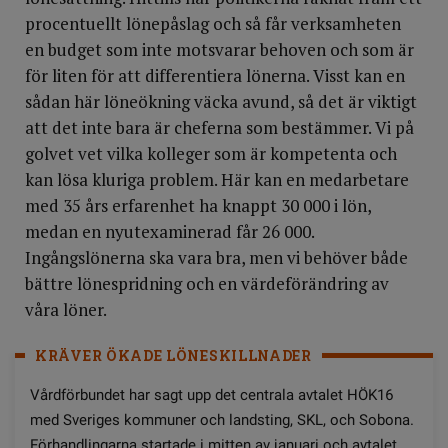
procentuellt lönepåslag och så får verksamheten
en budget som inte motsvarar behoven och som är
för liten för att differentiera lönerna. Visst kan en
sådan här löneökning väcka avund, så det är viktigt
att det inte bara är cheferna som bestämmer. Vi på
golvet vet vilka kolleger som är kompetenta och
kan lösa kluriga problem. Här kan en medarbetare
med 35 års erfarenhet ha knappt 30 000 i lön,
medan en nyutexaminerad får 26 000.
Ingångslönerna ska vara bra, men vi behöver både
bättre lönespridning och en värdeförändring av
våra löner.
KRÄVER ÖKADE LÖNESKILLNADER
Vårdförbundet har sagt upp det centrala avtalet HÖK16
med Sveriges kommuner och landsting, SKL, och Sobona.
Förhandlingarna startade i mitten av januari och avtalet