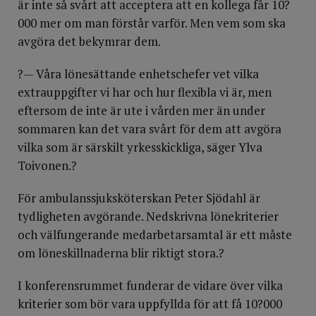
är inte så svårt att acceptera att en kollega får 10?
000 mer om man förstår varför. Men vem som ska
avgöra det bekymrar dem.
?— Våra lönesättande enhetschefer vet vilka
extrauppgifter vi har och hur flexibla vi är, men
eftersom de inte är ute i vården mer än under
sommaren kan det vara svårt för dem att avgöra
vilka som är särskilt yrkesskickliga, säger Ylva
Toivonen.?
För ambulanssjuksköterskan Peter Sjödahl är
tydligheten avgörande. Nedskrivna lönekriterier
och välfungerande medarbetarsamtal är ett måste
om löneskillnaderna blir riktigt stora.?
I konferensrummet funderar de vidare över vilka
kriterier som bör vara uppfyllda för att få 10?000