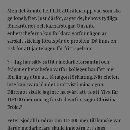
Men det är inte helt lätt att räkna upp vad som ska
ge lönelyftet. Just därför, säger de, behövs tydliga
lönekriterie­r och karriärstegar. Om inte
enhetscheferna kan förklara varför någon är
särskilt skicklig förutspår de problem. Då finns en
risk för att jantelagen får fritt spelrum.
?— Jag har själv suttit i medarbetarsamtal och
frågat enhetschefen varför kolleger har fått mer
lön än jag utan att få någon förklaring. När chefen
inte kan svara blir det orättvist i mina ögon.
Däremot skulle jag inte ha svårt att ta att Ylva får
10?000 mer om jag förstod varför, säger Christina
Fröjd.?
Peter Sjödahl undrar om 10?000 mer till kanske var
fjärde medarbetare skulle innebära ett slags