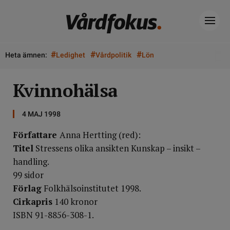
#
#
#
Heta ämnen:
Ledighet
Vårdpolitik
Lön
Kvinnohälsa
4 MAJ 1998
Författare
Anna Hertting (red):
Titel
Stressens olika ansikten Kunskap – insikt –
handling.
99 sidor
Förlag
Folkhälsoinstitutet 1998.
Cirkapris
140 kronor
ISBN 91-8856-308-1.