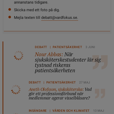
annanstans tidigare.
Skicka med ett foto på dig.
Mejla texten till
debatt@vardfokus.se.
DEBATT | PATIENTSÄKERHET
3 JUNI
Nour Abbas:
När
sjuksköterskestudenter lär sig
tystnad riskeras
patientsäkerheten
DEBATT | PATIENTSÄKERHET
27 MAJ
Aneth Olofsson, sjuksköterska:
Vad
gör ett professionsförbund när
medlemmar agerar visselblåsare?
INSÄNDARE | VÅRDEN OCH KLIMATET
13 MAJ