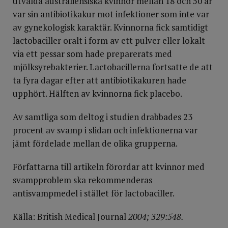
utvalda australiensiska kvinnor mellan 18 och 50 år
var sin antibiotikakur mot infektioner som inte var
av gynekologisk karaktär. Kvinnorna fick samtidigt
lactobaciller oralt i form av ett pulver eller lokalt
via ett pessar som hade preparerats med
mjölksyrebakterier. Lactobacillerna fortsatte de att
ta fyra dagar efter att antibiotikakuren hade
upphört. Hälften av kvinnorna fick placebo.
Av samtliga som deltog i studien drabbades 23
procent av svamp i slidan och infektionerna var
jämt fördelade mellan de olika grupperna.
Författarna till artikeln förordar att kvinnor med
svampproblem ska rekommenderas
antisvampmedel i stället för lactobaciller.
Källa: British Medical Journal
2004; 329:548.