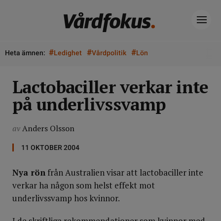
#
#
#
Heta ämnen:
Ledighet
Vårdpolitik
Lön
Lactobaciller verkar inte
på underlivssvamp
av
Anders Olsson
11 OKTOBER 2004
Nya rön
från Australien visar att lactobaciller inte
verkar ha någon som helst effekt mot
underlivssvamp hos kvinnor.
I de skriftliga rekommendationer som kvinnor med