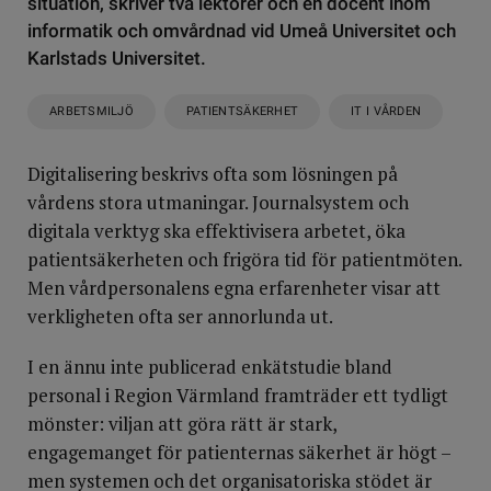
situation, skriver två lektorer och en docent inom
informatik och omvårdnad vid Umeå Universitet och
Karlstads Universitet.
ARBETSMILJÖ
PATIENTSÄKERHET
IT I VÅRDEN
Digitalisering beskrivs ofta som lösningen på
vårdens stora utmaningar. Journalsystem och
digitala verktyg ska effektivisera arbetet, öka
patientsäkerheten och frigöra tid för patientmöten.
Men vårdpersonalens egna erfarenheter visar att
verkligheten ofta ser annorlunda ut.
I en ännu inte publicerad enkätstudie bland
personal i Region Värmland framträder ett tydligt
mönster: viljan att göra rätt är stark,
engagemanget för patienternas säkerhet är högt –
men systemen och det organisatoriska stödet är