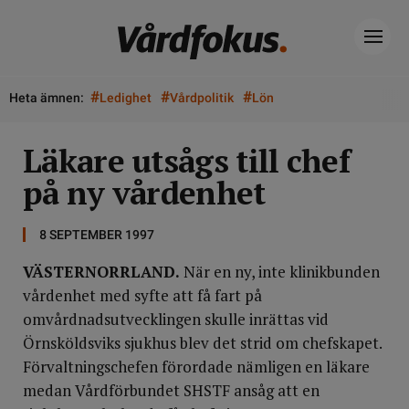
#
#
#
Heta ämnen:
Ledighet
Vårdpolitik
Lön
Läkare utsågs till chef
på ny vårdenhet
8 SEPTEMBER 1997
VÄSTERNORRLAND.
När en ny, inte klinikbunden
vårdenhet med syfte att få fart på
omvårdnadsutvecklingen skulle inrättas vid
Örnsköldsviks sjukhus blev det strid om chefskapet.
Förvaltningschefen förordade nämligen en läkare
medan Vårdförbundet SHSTF ansåg att en