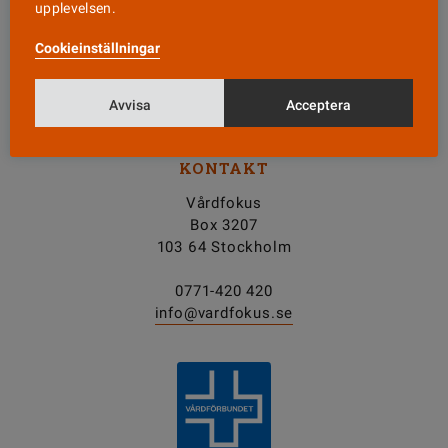
upplevelsen.
Nyhetsbrev
Cookieinställningar
Tipsa oss!
Avvisa
Acceptera
KONTAKT
Vårdfokus
Box 3207
103 64 Stockholm
0771-420 420
info@vardfokus.se