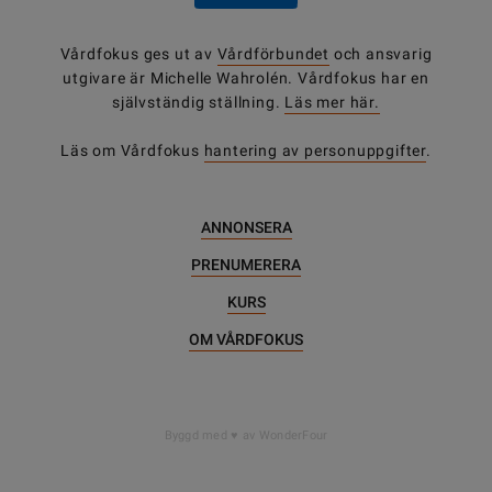
Vårdfokus ges ut av
Vårdförbundet
och ansvarig
utgivare är Michelle Wahrolén. Vårdfokus har en
självständig ställning.
Läs mer här.
Läs om Vårdfokus
hantering av personuppgifter
.
ANNONSERA
PRENUMERERA
KURS
OM VÅRDFOKUS
Byggd med
av WonderFour