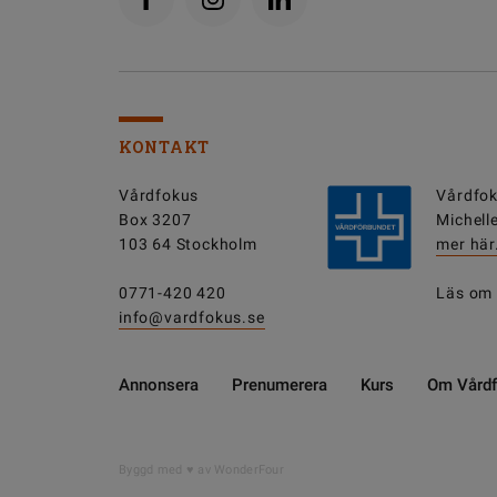
KONTAKT
Vårdfokus
Vårdfok
Box 3207
Michell
103 64 Stockholm
mer här
0771-420 420
Läs om
info@vardfokus.se
Annonsera
Prenumerera
Kurs
Om Vård
Byggd med
av WonderFour