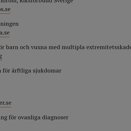
yndrom, Riksförbund Sverige
s.se
eningen
a.se
ör barn och vuxna med multipla extremitetsskad
g
för ärftliga sjukdomar
r.se
ng för ovanliga diagnoser