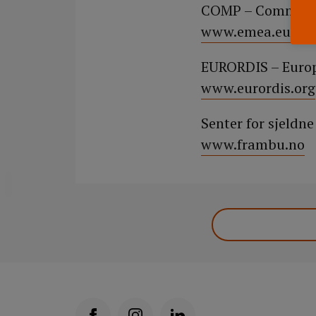
COMP – Committee
www.emea.europa
EURORDIS – Europe
www.eurordis.org
Senter for sjeldn
www.frambu.no
DELA