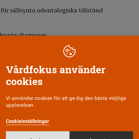
ör sällsynta odontologiska tillstånd
lsynta diagnoser
gnoser.nu
 kunskapsdatabas om små och mindre kända han
Vårdfokus använder
cookies
llt kompetenscentrum sällsynta diagnoser
Vi använder cookies för att ge dig den bästa möjliga
upplevelsen.
LLA LÄNKAR
andicapgrupper
Cookieinställningar