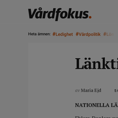
#
#
#
Heta ämnen:
Ledighet
Vårdpolitik
Lön
Länkt
av
Maria Ejd
5
NATIONELLA L