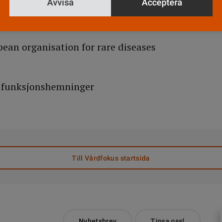
Avvisa
Acceptera
 for orphan medicinal products
.eu/htms/general/contacts/COMP/COMP.html
an organisation for rare diseases
e funksjonshemninger
Till Vårdfokus startsida
Nyhetsbrev
Tipsa oss!