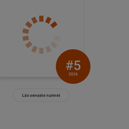
#5
2026
Läs senaste numret