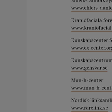
Ehlers-Danlors s
www.ehlers-danlo
Kraniofaciala för
www.kraniofacial
Kunskapscenter f
www.ex-center.or
Kunskapscentrum 
www.gensvar.se
Mun-h-center
www.mun-h-cente
Nordisk länksamli
www.rarelink.se