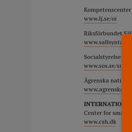
Kompetenscenter f
www.lj.se/oi
Riksförbundet Säl
www.sallsyntadia
Socialstyrelsens
www.sos.se/smkh
Ågrenska natione
www.agrenska.se
INTERNATIONE
Center for små h
www.csh.dk