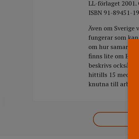
LL-förlaget 2001.
ISBN 91-89451-19
Även om Sverige 
fungerar som kan 
om hur samarbetet
finns lite om EUs
beskrivs också hur 
hittills 15 medle
knutna till arbet
DELA