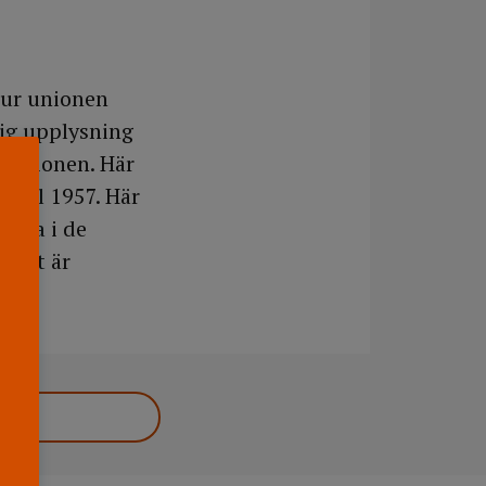
hur unionen
lig upplysning
i unionen. Här
 till 1957. Här
gälla i de
 sätt är