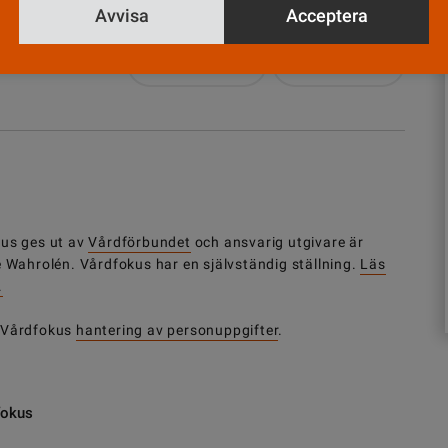
Avvisa
Acceptera
Nyhetsbrev
Tipsa oss!
us ges ut av
Vårdförbundet
och ansvarig utgivare är
e Wahrolén. Vårdfokus har en självständig ställning.
Läs
.
 Vårdfokus
hantering av personuppgifter
.
fokus