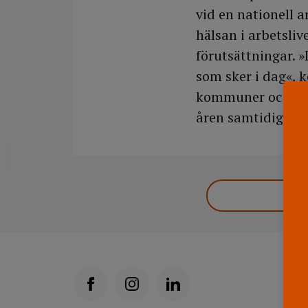
vid en nationell 
hälsan i arbetsliv
förutsättningar. »
som sker i dag«, 
kommuner och land
åren samtidigt som
DELA