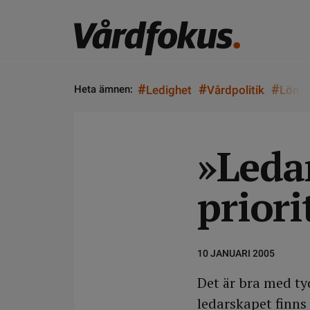
#
#
#
Heta ämnen:
Ledighet
Vårdpolitik
Lön
»Leda
priori
10 JANUARI 2005
Det är bra med ty
ledarskapet finns 