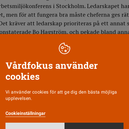
arbetsmiljökonferens i Stockholm. Ledarskapet har
et, men för att fungera bra måste cheferna ges rät
Det kräver att ledarskap prioriteras på ett annat 
konstaterade Bo Hagström, och pekade bland anna
sting har rationaliserat bort 1 400 mellanchefe
 antalet anställda har blivit 25 000 fler.
Vårdfokus använder
cookies
Till Vårdfokus startsida
Vi använder cookies för att ge dig den bästa möjliga
upplevelsen.
Cookieinställningar
Nyhetsbrev
Tipsa oss!