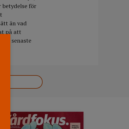
 betydelse för
t
sätt än vad
t på att
r de senaste