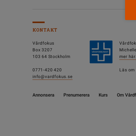
KONTAKT
Vårdfokus
Vårdfok
Box 3207
Michell
103 64 Stockholm
mer här
0771-420 420
Läs om
info@vardfokus.se
Annonsera
Prenumerera
Kurs
Om Vård