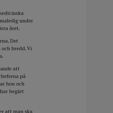
omedicinska
mmaledig under
rra året.
arna. Det
 och bredd. Vi
a.
lande att
 cheferna på
 har hon och
 har begärt
er att man ska