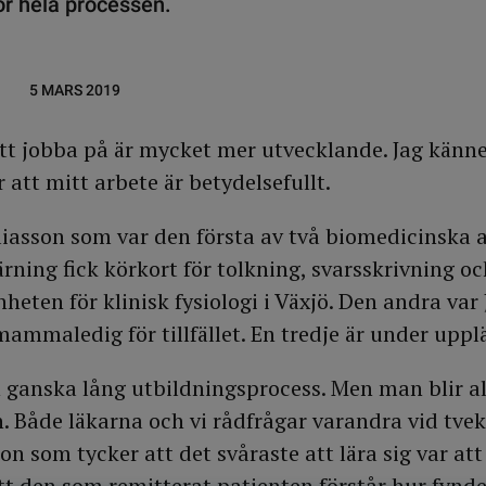
för hela processen.
5 MARS 2019
att jobba på är mycket mer utvecklande. Jag känne
r att mitt arbete är betydelsefullt.
liasson som var den första av två biomedicinska 
ärning fick körkort för tolkning, svarsskrivning o
heten för klinisk fysiologi i Växjö. Den andra var
ammaledig för tillfället. En tredje är under uppl
n ganska lång utbildningsprocess. Men man blir al
n. Både läkarna och vi rådfrågar varandra vid tve
on som tycker att det svåraste att lära sig var att
att den som remitterat patienten förstår hur fynde