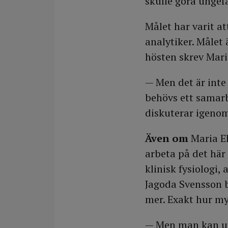
skulle göra unge
Målet har varit at
analytiker. Målet
hösten skrev Maria
— Men det är inte 
behövs ett samarb
diskuterar igenom
Även om
Maria El
arbeta på det här
klinisk fysiologi,
Jagoda Svensson b
mer. Exakt hur myc
— Men man kan utg