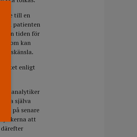
lade till en
h som patienten
r den tiden för
vär som kan
tthetskänsla.
vilket enligt
ska analytiker
erna själva
a har på senare
lytikerna att
 därefter