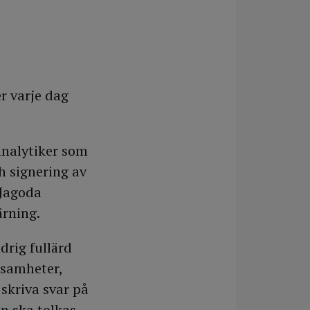
r varje dag
analytiker som
ch signering av
 Jagoda
ärning.
drig fullärd
ksamheter,
 skriva svar på
n ska tolkas.