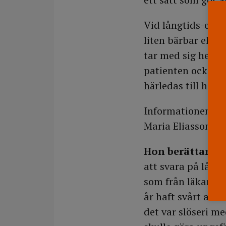
Vid långtids-ekg f
liten bärbar ekg-
tar med sig hem. R
patienten också d
härledas till hjär
Informationen är v
Maria Eliasson kan
Hon berättar
att
att svara på lång
som från läkarna. 
år haft svårt att
det var slöseri me