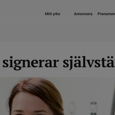
Mitt yrke
Annonsera
Prenumer
signerar självst