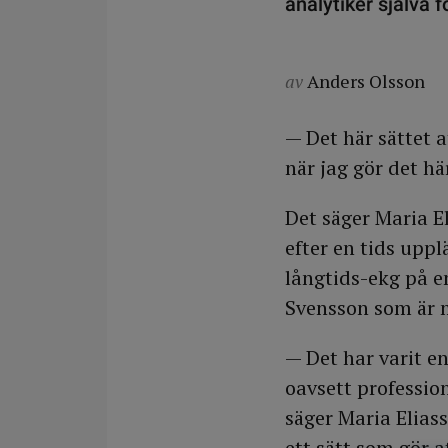
analytiker själva 
av
Anders Olsson
— Det här sättet 
när jag gör det hä
Det säger Maria E
efter en tids uppl
långtids-ekg på en
Svensson som är m
— Det har varit e
oavsett professio
säger Maria Eliass
ett sätt som gör 