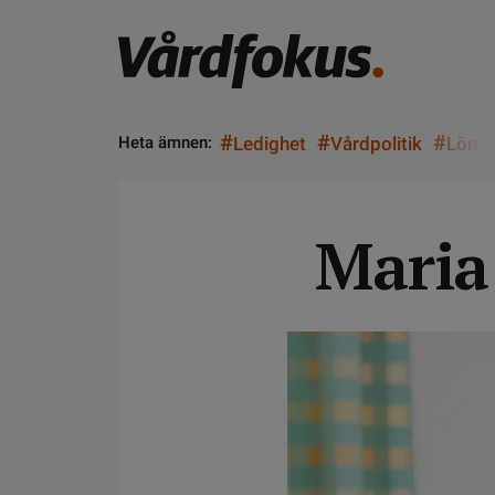
#
#
#
Heta ämnen:
Ledighet
Vårdpolitik
Lön
Maria 