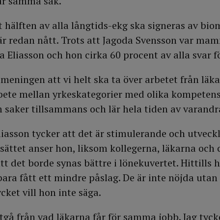
fär samma sak.
t hälften av alla långtids-ekg ska signeras av bi
 är redan nått. Trots att Jagoda Svensson var ma
 Eliasson och hon cirka 60 procent av alla svar fö
meningen att vi helt ska ta över arbetet från läk
ete mellan yrkeskategorier med olika kompetens
 saker tillsammans och lär hela tiden av varandr
iasson tycker att det är stimulerande och utveck
 sättet anser hon, liksom kollegerna, läkarna och
 att det borde synas bättre i lönekuvertet. Hittills
ara fått ett mindre påslag. De är inte nöjda utan
ket vill hon inte säga.
å från vad läkarna får för samma jobb. Jag tyck