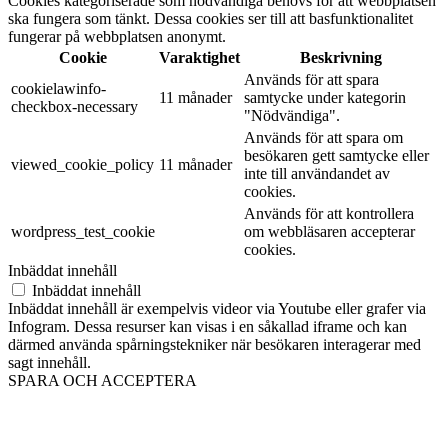
Cookies kategoriserade som nödvändiga behövs för att webbplatsen
ska fungera som tänkt. Dessa cookies ser till att basfunktionalitet
fungerar på webbplatsen anonymt.
Cookie
Varaktighet
Beskrivning
Används för att spara
cookielawinfo-
11 månader
samtycke under kategorin
checkbox-necessary
"Nödvändiga".
Används för att spara om
besökaren gett samtycke eller
viewed_cookie_policy
11 månader
inte till användandet av
cookies.
Används för att kontrollera
wordpress_test_cookie
om webbläsaren accepterar
cookies.
Inbäddat innehåll
Inbäddat innehåll
Inbäddat innehåll är exempelvis videor via Youtube eller grafer via
Infogram. Dessa resurser kan visas i en såkallad iframe och kan
därmed använda spårningstekniker när besökaren interagerar med
sagt innehåll.
SPARA OCH ACCEPTERA