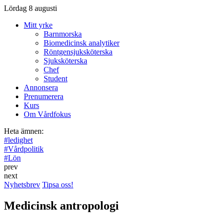
Lördag 8 augusti
Mitt yrke
Barnmorska
Biomedicinsk analytiker
Röntgensjuksköterska
Sjuksköterska
Chef
Student
Annonsera
Prenumerera
Kurs
Om Vårdfokus
Heta ämnen:
#
ledighet
#
Vårdpolitik
#
Lön
prev
next
Nyhetsbrev
Tipsa oss!
Medicinsk antropologi