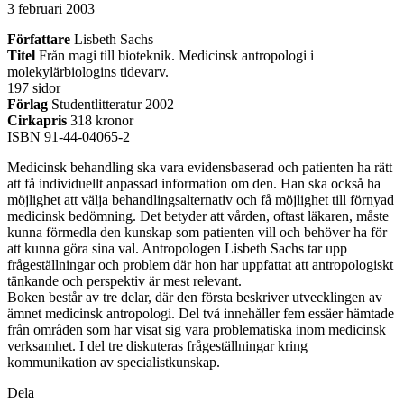
3 februari 2003
Författare
Lisbeth Sachs
Titel
Från magi till bioteknik. Medicinsk antropologi i
molekylärbiologins tidevarv.
197 sidor
Förlag
Studentlitteratur 2002
Cirkapris
318 kronor
ISBN 91-44-04065-2
Medicinsk behandling ska vara evidensbaserad och patienten ha rätt
att få individuellt anpassad information om den. Han ska också ha
möjlighet att välja behandlingsalternativ och få möjlighet till förnyad
medicinsk bedömning. Det betyder att vården, oftast läkaren, måste
kunna förmedla den kunskap som patienten vill och behöver ha för
att kunna göra sina val. Antropologen Lisbeth Sachs tar upp
frågeställningar och problem där hon har uppfattat att antropologiskt
tänkande och perspektiv är mest relevant.
Boken består av tre delar, där den första beskriver utvecklingen av
ämnet medicinsk antropologi. Del två innehåller fem essäer hämtade
från områden som har visat sig vara problematiska inom medicinsk
verksamhet. I del tre diskuteras frågeställningar kring
kommunikation av specialistkunskap.
Dela