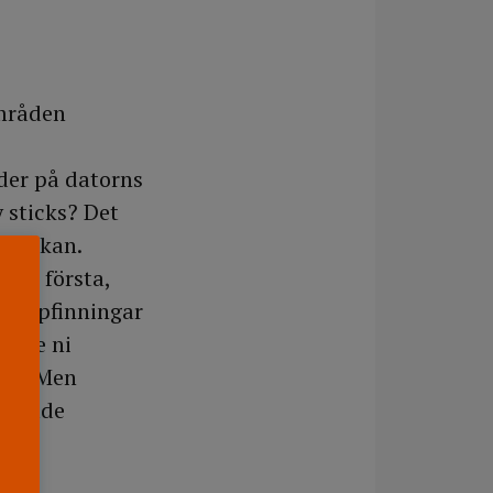
områden
der på datorns
y sticks? Det
ngelskan.
n de första,
a uppfinningar
isste ni
823? Men
te hade