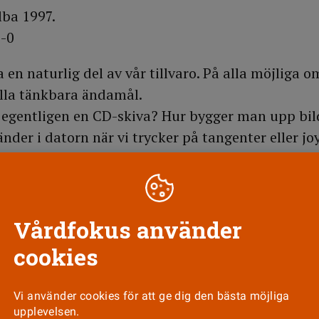
lba 1997.
-0
 en naturlig del av vår tillvaro. På alla möjliga 
lla tänkbara ändamål.
 egentligen en CD-skiva? Hur bygger man upp bil
der i datorn när vi trycker på tangenter eller jo
förklaras i boken, som är en översättning från e
å ett utförligt avsnitt om datorernas historia, frå
trodrörstyrda maskinerna som fyllde hela rum vi
och mikroprocessorer till dagens persondatorer. V
Vårdfokus använder
n första programmerbara datorn konstruerades 1
cookies
ck inte att omsätta i praktiken, eftersom man in
dröret ännu.
Vi använder cookies för att ge dig den bästa möjliga
upplevelsen.