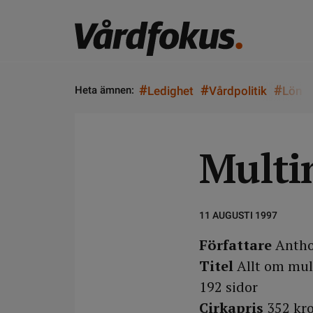
#
#
#
Heta ämnen:
Ledighet
Vårdpolitik
Lön
Multi
11 AUGUSTI 1997
Författare
Antho
Titel
Allt om mu
192 sidor
Cirkapris
352 kr