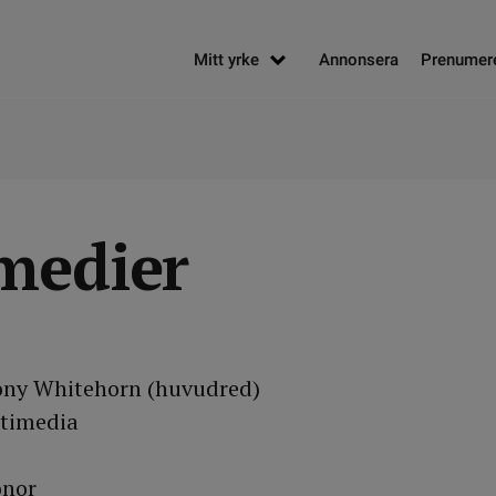
Mitt yrke
Annonsera
Prenumer
medier
ny Whitehorn (huvudred)
ltimedia
onor