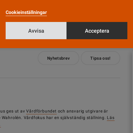
Cookieinställningar
Till Vårdfokus startsida
Avvisa
Acceptera
Nyhetsbrev
Tipsa oss!
us ges ut av
Vårdförbundet
och ansvarig utgivare är
e Wahrolén. Vårdfokus har en självständig ställning.
Läs
.