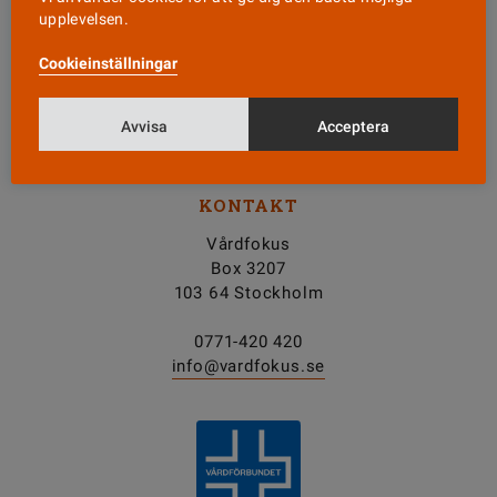
upplevelsen.
Nyhetsbrev
Cookieinställningar
Tipsa oss!
Avvisa
Acceptera
KONTAKT
Vårdfokus
Box 3207
103 64 Stockholm
0771-420 420
info@vardfokus.se