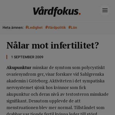
#
#
#
Heta ämnen:
Ledighet
Vårdpolitik
Lön
Nålar mot infertilitet?
1 SEPTEMBER 2009
Akupunktur
minskar de symtom som polycystiskt
ovariesyndrom ger, visar forskare vid Sahlgrenska
akademin i Göteborg. Aktiviteten i det sympatiska
nervsystemet sjönk hos kvinnor som fick
akupunktur och deras nivå av testosteron minskade
signifikant. Dessutom upplevde de att
menstruationen blev mer normal. Tillståndet som
drabbar var tionde fertil kvinna leder till störd