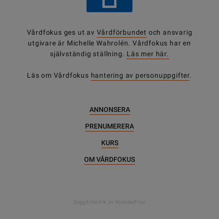
Vårdfokus ges ut av
Vårdförbundet
och ansvarig
utgivare är Michelle Wahrolén. Vårdfokus har en
självständig ställning.
Läs mer här.
Läs om Vårdfokus
hantering av personuppgifter
.
ANNONSERA
PRENUMERERA
KURS
OM VÅRDFOKUS
Byggd med
av WonderFour