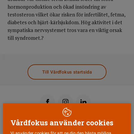
hormonproduktion och ökad insöndring av
testosteron vilket ökar risken för infertilitet, fetma,
diabetes och hjärt-kärlsjukdom. Hög aktivitet i det
sympatiska nervsystemet tros vara en viktig orsak
till syndromet.?
DELA
Till Vårdfokus startsida
Vårdfokus använder cookies
Läs senaste numret
Vi använder cookies för att ge dig den bästa möjliga