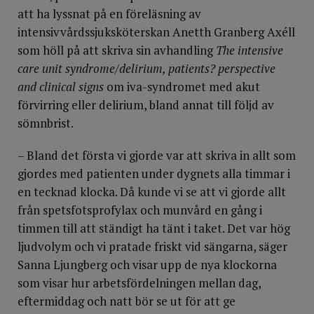
att ha lyssnat på en föreläsning av
intensivvårdssjuksköterskan Anetth Granberg Axéll
som höll på att skriva sin avhandling
The intensive
care unit syndrome/delirium, patients? perspective
and clinical signs
om iva-syndromet med akut
förvirring eller delirium, bland annat till följd av
sömnbrist.
– Bland det första vi gjorde var att skriva in allt som
gjordes med patienten under dygnets alla timmar i
en tecknad klocka. Då kunde vi se att vi gjorde allt
från spetsfotsprofylax och munvård en gång i
timmen till att ständigt ha tänt i taket. Det var hög
ljudvolym och vi pratade friskt vid sängarna, säger
Sanna Ljungberg och visar upp de nya klockorna
som visar hur arbetsfördelningen mellan dag,
eftermiddag och natt bör se ut för att ge