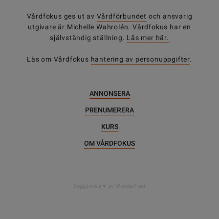
Vårdfokus ges ut av
Vårdförbundet
och ansvarig
utgivare är Michelle Wahrolén. Vårdfokus har en
självständig ställning.
Läs mer här.
Läs om Vårdfokus
hantering av personuppgifter
.
ANNONSERA
PRENUMERERA
KURS
OM VÅRDFOKUS
DELA
Byggd med
av WonderFour