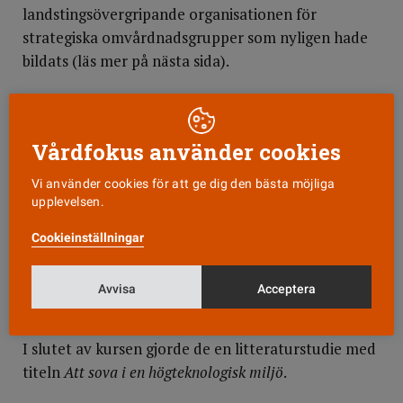
landstingsövergripande organisationen för
strategiska omvårdnadsgrupper som nyligen hade
bildats (läs mer på nästa sida).
I dag
har ett stort antal avdelningar på lasaretten i
Karlstad, Arvika och Torsby kontrakterade
Vårdfokus använder cookies
sömnombud.
Vi använder cookies för att ge dig den bästa möjliga
– Och de som inte har det vet vart de ska vända sig
upplevelsen.
om de vill starta egna sömn- och vilaprojekt, säger
sjuksköterskan Urban Haaga, sömnombud på
Cookieinställningar
avdelning 34.
Avvisa
Acceptera
Urban Haagas intresse för sömn började i samband
med att han och en kollega gick en kurs i kardiologi.
I slutet av kursen gjorde de en litteraturstudie med
titeln
Att sova i en högteknologisk miljö
.