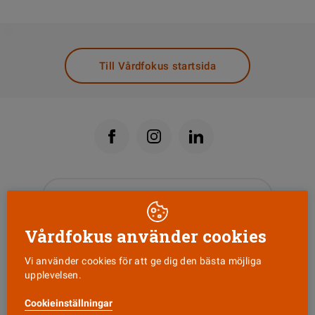
DELA
Till Vårdfokus startsida
Läs senaste numret
Vårdfokus använder cookies
Nyhetsbrev
Vi använder cookies för att ge dig den bästa möjliga
upplevelsen.
Tipsa oss!
Cookieinställningar