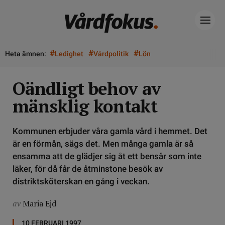
#
#
#
Heta ämnen:
Ledighet
Vårdpolitik
Lön
Oändligt behov av
mänsklig kontakt
Kommunen erbjuder våra gamla vård i hemmet. Det
är en förmån, sägs det. Men många gamla är så
ensamma att de glädjer sig åt ett bensår som inte
läker, för då får de åtminstone besök av
distriktsköterskan en gång i veckan.
av
Maria Ejd
10 FEBRUARI 1997