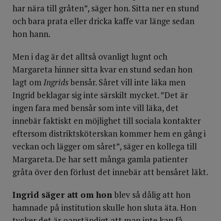
har nära till gråten”, säger hon. Sitta ner en stund
och bara prata eller dricka kaffe var länge sedan
hon hann.
Men i dag är det alltså ovanligt lugnt och
Margareta hinner sitta kvar en stund sedan hon
lagt om
Ingrids
bensår. Såret vill inte läka men
Ingrid beklagar sig inte särskilt mycket. ”Det är
ingen fara med bensår som inte vill läka, det
innebär faktiskt en möjlighet till sociala kontakter
eftersom distriktsköterskan kommer hem en gång i
veckan och lägger om såret”, säger en kollega till
Margareta. De har sett många gamla patienter
gråta över den förlust det innebär att bensåret läkt.
Ingrid säger att om hon
blev så dålig att hon
hamnade på institution skulle hon sluta äta. Hon
tycker det är oanständigt att man inte kan få