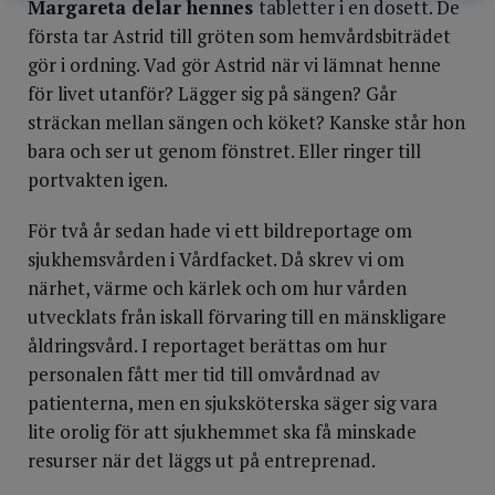
Margareta delar hennes
tabletter i en dosett. De
första tar Astrid till gröten som hemvårdsbiträdet
gör i ordning. Vad gör Astrid när vi lämnat henne
för livet utanför? Lägger sig på sängen? Går
sträckan mellan sängen och köket? Kanske står hon
bara och ser ut genom fönstret. Eller ringer till
portvakten igen.
För två år sedan hade vi ett bildreportage om
sjukhemsvården i Vårdfacket. Då skrev vi om
närhet, värme och kärlek och om hur vården
utvecklats från iskall förvaring till en mänskligare
åldringsvård. I reportaget berättas om hur
personalen fått mer tid till omvårdnad av
patienterna, men en sjuksköterska säger sig vara
lite orolig för att sjukhemmet ska få minskade
resurser när det läggs ut på entreprenad.