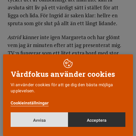
avsluta sitt liv på ett värdigt sätt i stället för att
ligga och lida. För Ingrid är saken klar: hellre en
spruta som gör slut på allt än ett långt lidande.
Astrid
känner inte igen Margareta och har glömt
vem jag är minuten efter att jag presenterat mig.
TV:n fungerar som ett litet extra bord med stor
duk över. Inget sällskap av den. ”Om inte
hemtjänsten kom två gånger om dagen skulle hon
Vårdfokus använder cookies
bara bli sittande utan att ens ta sig mat”, säger
Margareta. Det görs en utredning om Astrid kan få
Vi använder cookies för att ge dig den bästa möjliga
upplevelsen.
komma in på gruppboende för dementa. Grannarna
klagar ibland och den gamla portvakten får ofta
Cookieinställningar
telefonsamtal från henne. Hans telefonnummer
kan hon fortfarande utantill. Hon har fått julkort,
Avvisa
Acceptera
men avsändarnas namn säger henne ingenting.