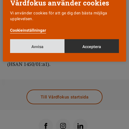
står det inte att patienten fått veta det.
Vårdfokus använder cookies
Självklart är det viktigt med fungerande rutiner för
Vi använder cookies för att ge dig den bästa möjliga
upplevelsen.
information om upphävd tvångsvård. Men det kan
ha uppstått något missförstånd mellan olika
Cookieinställningar
yrkesutövare, anser nämnden, och låter
vårdenhetsöverläkaren slippa påföljd.
Avvisa
Acceptera
Patienten har överklagat beslutet till länsrätten
(HSAN 1450/01:a1).
DELA
Till Vårdfokus startsida