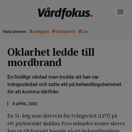
#
#
#
Heta ämnen:
Ledighet
Vårdpolitik
Lön
Oklarhet ledde till
mordbrand
En frivilligt vårdad man trodde att han var
tvångsvårdad och satte eld på behandlingshemmet
för att komma därifrån.
8 APRIL 2002
En 31-årig man skrevs in för tvångsvård (LPT) på
ett psykiatriskt sjukhus. Fyra månader senare skrevs
han ut till fortsatt boende på ett behandlingshem.